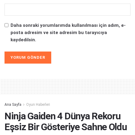
Daha sonraki yorumlarımda kullanılması için adım, e-
posta adresim ve site adresim bu tarayıcıya
kaydedilsin.
Alternative:
Ana Sayfa
Oyun Haberleri
Ninja Gaiden 4 Dünya Rekoru
Eşsiz Bir Gösteriye Sahne Oldu