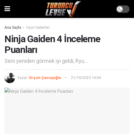
Ana Sayfa
Oyun Haberleri
Ninja Gaiden 4 İnceleme
Puanları
Seni yeniden görmek iyi geldi, Ryu...
Yazar:
Orçun Çavuşoğlu
21/10/2025 14:04