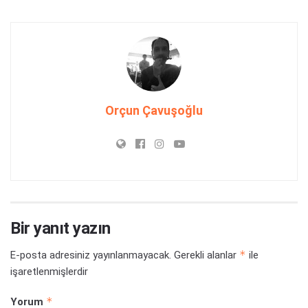
Orçun Çavuşoğlu
Bir yanıt yazın
*
E-posta adresiniz yayınlanmayacak.
Gerekli alanlar
ile
işaretlenmişlerdir
*
Yorum