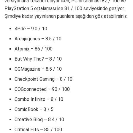
versiyonuna tekabül ediyor iken, PC ortalaması 82 / 100 ve
PlayStation 5 ortalaması ise 81 / 100 seviyesinde geziyor.
Şimdiye kadar yayınlanan puanlara aşağıdan göz atabilirsiniz.
4P.de – 9.0 / 10
Areajugones – 8.5 / 10
Atomix – 86 / 100
But Why Tho? – 8 / 10
CGMagazine – 8.5 / 10
Checkpoint Gaming – 8 / 10
COGconnected – 90 / 100
Combo Infinito – 8 / 10
ComicBook – 3 / 5
Creative Bloq – 8.4 / 10
Critical Hits – 85 / 100