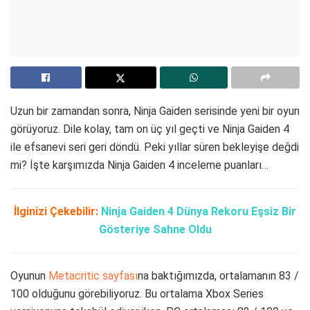
Uzun bir zamandan sonra, Ninja Gaiden serisinde yeni bir oyun
görüyoruz. Dile kolay, tam on üç yıl geçti ve Ninja Gaiden 4
ile efsanevi seri geri döndü. Peki yıllar süren bekleyişe değdi
mi? İşte karşımızda Ninja Gaiden 4 inceleme puanları…
İlginizi Çekebilir:
Ninja Gaiden 4 Dünya Rekoru Eşsiz Bir
Gösteriye Sahne Oldu
Oyunun
Metacritic sayfası
na baktığımızda, ortalamanın 83 /
100 olduğunu görebiliyoruz. Bu ortalama Xbox Series