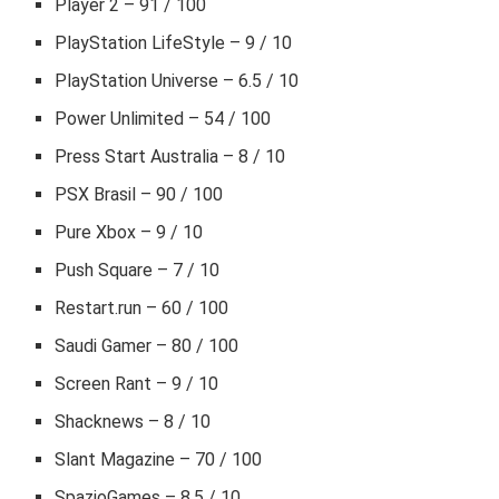
Player 2 – 91 / 100
PlayStation LifeStyle – 9 / 10
PlayStation Universe – 6.5 / 10
Power Unlimited – 54 / 100
Press Start Australia – 8 / 10
PSX Brasil – 90 / 100
Pure Xbox – 9 / 10
Push Square – 7 / 10
Restart.run – 60 / 100
Saudi Gamer – 80 / 100
Screen Rant – 9 / 10
Shacknews – 8 / 10
Slant Magazine – 70 / 100
SpazioGames – 8.5 / 10