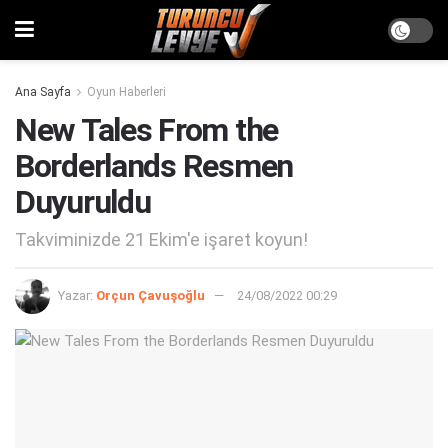
Ana Sayfa
Oyun Haberleri
New Tales From the
Borderlands Resmen
Duyuruldu
Takviminizde 21 Ekim'e işaret koyun!
Yazar:
Orçun Çavuşoğlu
24/08/2022 00:29