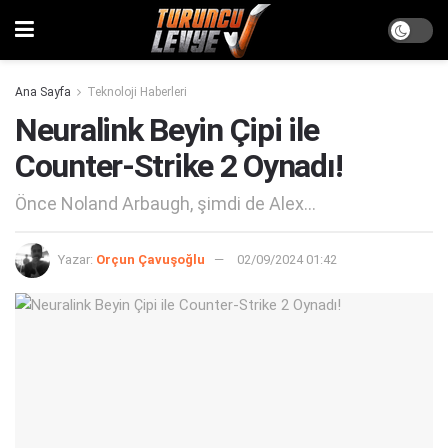
Ana Sayfa
Teknoloji Haberleri
Neuralink Beyin Çipi ile
Counter-Strike 2 Oynadı!
Önce Noland Arbaugh, şimdi de Alex...
Yazar:
Orçun Çavuşoğlu
02/09/2024 01:42