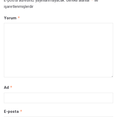
*
E-posta adresiniz yayınlanmayacak.
Gerekli alanlar
ile
işaretlenmişlerdir
*
Yorum
*
Ad
*
E-posta