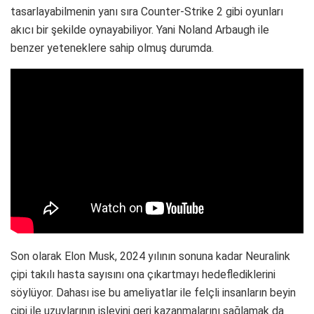
tasarlayabilmenin yanı sıra Counter-Strike 2 gibi oyunları
akıcı bir şekilde oynayabiliyor. Yani Noland Arbaugh ile
benzer yeteneklere sahip olmuş durumda.
Son olarak Elon Musk, 2024 yılının sonuna kadar Neuralink
çipi takılı hasta sayısını ona çıkartmayı hedeflediklerini
söylüyor. Dahası ise bu ameliyatlar ile felçli insanların beyin
çipi ile uzuvlarının işlevini geri kazanmalarını sağlamak da