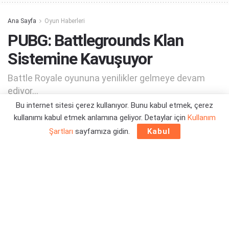
Ana Sayfa
Oyun Haberleri
PUBG: Battlegrounds Klan
Sistemine Kavuşuyor
Battle Royale oyununa yenilikler gelmeye devam
ediyor...
Bu internet sitesi çerez kullanıyor. Bunu kabul etmek, çerez
kullanımı kabul etmek anlamına geliyor. Detaylar için
Kullanım
Yazar:
Orçun Çavuşoğlu
10/05/2023 23:40
Şartları
sayfamıza gidin.
Kabul