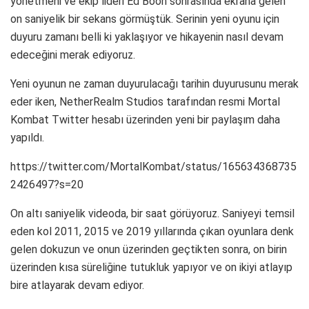
yönetmeni ve ekip lideri Ed Boon sonrasında ekrana gelen
on saniyelik bir sekans görmüştük. Serinin yeni oyunu için
duyuru zamanı belli ki yaklaşıyor ve hikayenin nasıl devam
edeceğini merak ediyoruz.
Yeni oyunun ne zaman duyurulacağı tarihin duyurusunu merak
eder iken, NetherRealm Studios tarafından resmi Mortal
Kombat Twitter hesabı üzerinden yeni bir paylaşım daha
yapıldı.
https://twitter.com/MortalKombat/status/165634368735
2426497?s=20
On altı saniyelik videoda, bir saat görüyoruz. Saniyeyi temsil
eden kol 2011, 2015 ve 2019 yıllarında çıkan oyunlara denk
gelen dokuzun ve onun üzerinden geçtikten sonra, on birin
üzerinden kısa süreliğine tutukluk yapıyor ve on ikiyi atlayıp
bire atlayarak devam ediyor.