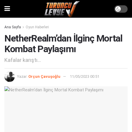
Ana Sayfa
Oyun Haberleri
NetherRealm’dan İlginç Mortal
Kombat Paylaşımı
Kafalar karıştı...
Yazar:
Orçun Çavuşoğlu
11/05/2023 00:51