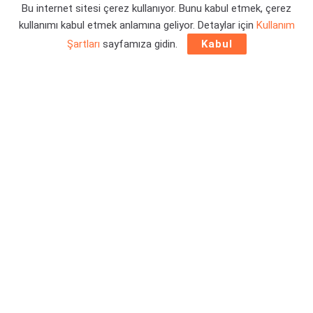
Bu internet sitesi çerez kullanıyor. Bunu kabul etmek, çerez
kullanımı kabul etmek anlamına geliyor. Detaylar için
Kullanım
Yazar:
Orçun Çavuşoğlu
19/07/2025 12:38
Şartları
sayfamıza gidin.
Kabul
Yayınlanan
yeni Dying Light: The Beast fragmanında
,
hikayenin geçeceği Castor Woods kasabanın geçmişi ve