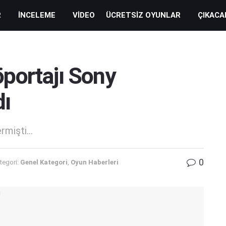
R
İNCELEME
VIDEO
ÜCRETSIZ OYUNLAR
ÇIKACA
portajı Sony
dı
mişti...
0
tegori:
Genel Kategori
,
Oyun Haberleri