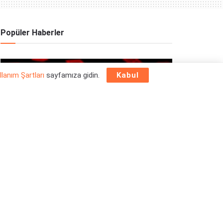
Popüler Haberler
OYUN HABERLERI
llanım Şartları
sayfamıza gidin.
Kabul
Epic Games Store Yılbaşı Ücretsiz Oyun
Programı 2025: 26 Aralık
26/12/2025
OYUN HABERLERI