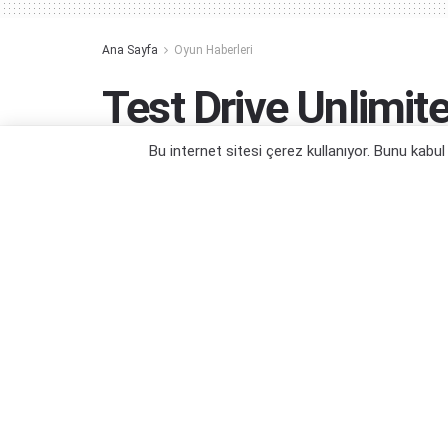
Ana Sayfa
Oyun Haberleri
Test Drive Unlimit
Tarihi Açıklandı!
Bu internet sitesi çerez kullanıyor. Bunu kabu
Umarız bir kez daha ertelenmez...
Yazar:
Orçun Çavuşoğlu
30/05/2024 15:55
Kategori:
Oyun Haberleri
,
PC Oyun Haberleri
,
PS5 Oyun 