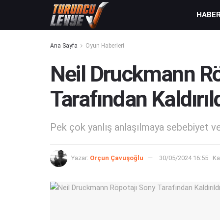
HABE
Ana Sayfa
Oyun Haberleri
Neil Druckmann Rö
Tarafından Kaldırıl
Pek çok yanlış anlaşılmaya sebebiyet ver
Yazar:
Orçun Çavuşoğlu
30/05/2024 16:55
Ka