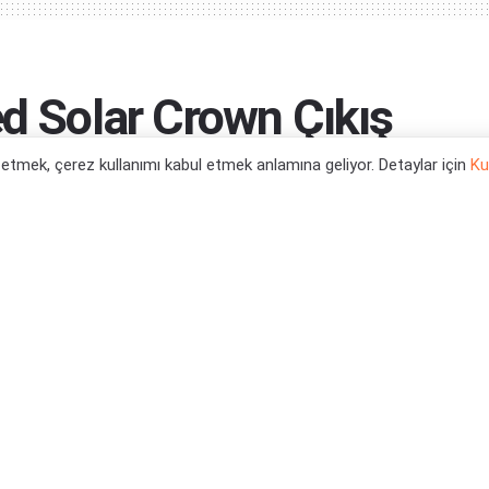
ed Solar Crown Çıkış
l etmek, çerez kullanımı kabul etmek anlamına geliyor. Detaylar için
Ku
0
Haberleri
,
Xbox Series X Oyun Haberleri