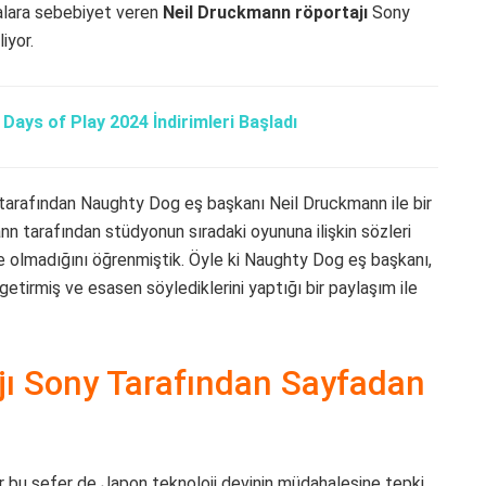
malara sebebiyet veren
Neil Druckmann röportajı
Sony
iyor.
Days of Play 2024 İndirimleri Başladı
 tarafından Naughty Dog eş başkanı Neil Druckmann ile bir
nn tarafından stüdyonun sıradaki oyununa ilişkin sözleri
 olmadığını öğrenmiştik. Öyle ki Naughty Dog eş başkanı,
 getirmiş ve esasen söylediklerini yaptığı bir paylaşım ile
jı Sony Tarafından Sayfadan
r bu sefer de Japon teknoloji devinin müdahalesine tepki