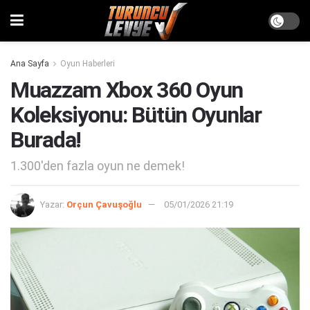
Ana Sayfa
Oyun Haberleri
Muazzam Xbox 360 Oyun
Koleksiyonu: Bütün Oyunlar
Burada!
1.300'den fazla oyun ne demek!
Yazar:
Orçun Çavuşoğlu
05/01/2026 21:19