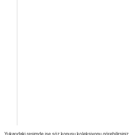
Yukarıdaki resimde ise söz konusu koleksiyonu görebilirsiniz.