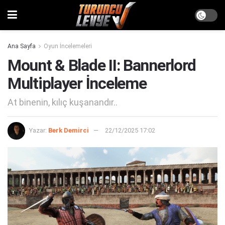
Ana Sayfa
Oyun İncelemeleri
Mount & Blade II: Bannerlord
Multiplayer İnceleme
At binenin, kılıç kuşanandır..
Yazar:
Berk Demirci
22/12/2025 17:02