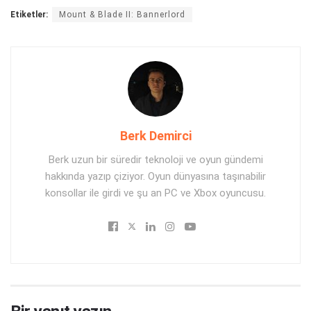
Etiketler:
Mount & Blade II: Bannerlord
Berk Demirci
Berk uzun bir süredir teknoloji ve oyun gündemi
hakkında yazıp çiziyor. Oyun dünyasına taşınabilir
konsollar ile girdi ve şu an PC ve Xbox oyuncusu.