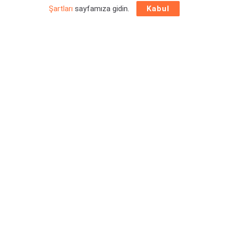
Şartları
sayfamıza gidin.
Kabul
Uzun süredir geliştirilme aşamasında olan ILL, Summer
Game Fest 2025 ile bir kez daha kendisini gösterdi. Bilhassa
gerçekçi uzuv kopma animasyonları ile dikkat çeken oyun,
bir kez daha ilgi çekmeyi başardı. İşte
yeni ILL fragmanı
…
İlginizi Çekebilir:
Summer Game Fest 2025 Yayını