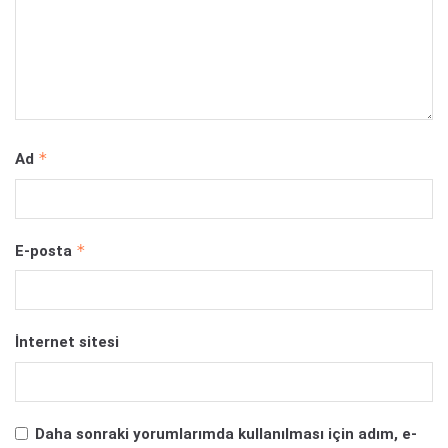
*
Ad
*
E-posta
İnternet sitesi
Daha sonraki yorumlarımda kullanılması için adım, e-