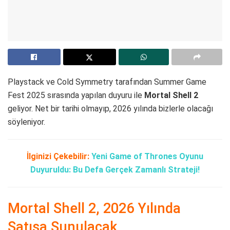
Playstack ve Cold Symmetry tarafından Summer Game
Fest 2025 sırasında yapılan duyuru ile
Mortal Shell 2
geliyor. Net bir tarihi olmayıp, 2026 yılında bizlerle olacağı
söyleniyor.
İlginizi Çekebilir:
Yeni Game of Thrones Oyunu
Duyuruldu: Bu Defa Gerçek Zamanlı Strateji!
Mortal Shell 2, 2026 Yılında
Satışa Sunulacak