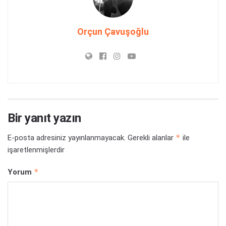
Orçun Çavuşoğlu
Bir yanıt yazın
*
E-posta adresiniz yayınlanmayacak.
Gerekli alanlar
ile
işaretlenmişlerdir
*
Yorum