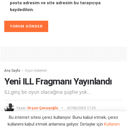
posta adresim ve site adresim bu tarayıcıya
kaydedilsin.
Alternative:
Ana Sayfa
Oyun Haberleri
Yeni ILL Fragmanı Yayınlandı
ILLginç bir oyun olacağına şüphe yok...
Yazar:
Orçun Çavuşoğlu
07/06/2025 17:25
Bu internet sitesi çerez kullanıyor. Bunu kabul etmek, çerez
kullanımı kabul etmek anlamına geliyor. Detaylar için
Kullanım