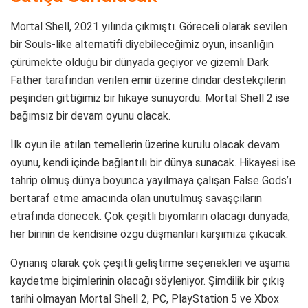
Mortal Shell, 2021 yılında çıkmıştı. Göreceli olarak sevilen
bir Souls-like alternatifi diyebileceğimiz oyun, insanlığın
çürümekte olduğu bir dünyada geçiyor ve gizemli Dark
Father tarafından verilen emir üzerine dindar destekçilerin
peşinden gittiğimiz bir hikaye sunuyordu. Mortal Shell 2 ise
bağımsız bir devam oyunu olacak.
İlk oyun ile atılan temellerin üzerine kurulu olacak devam
oyunu, kendi içinde bağlantılı bir dünya sunacak. Hikayesi ise
tahrip olmuş dünya boyunca yayılmaya çalışan False Gods’ı
bertaraf etme amacında olan unutulmuş savaşçıların
etrafında dönecek. Çok çeşitli biyomların olacağı dünyada,
her birinin de kendisine özgü düşmanları karşımıza çıkacak.
Oynanış olarak çok çeşitli geliştirme seçenekleri ve aşama
kaydetme biçimlerinin olacağı söyleniyor. Şimdilik bir çıkış
tarihi olmayan Mortal Shell 2, PC, PlayStation 5 ve Xbox