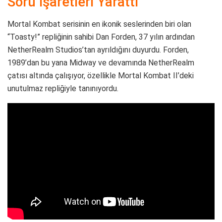
Soru İşaretleri Yarattı
Mortal Kombat serisinin en ikonik seslerinden biri olan
“Toasty!” repliğinin sahibi Dan Forden, 37 yılın ardından
NetherRealm Studios’tan ayrıldığını duyurdu. Forden,
1989’dan bu yana Midway ve devamında NetherRealm
çatısı altında çalışıyor, özellikle Mortal Kombat II’deki
unutulmaz repliğiyle tanınıyordu.