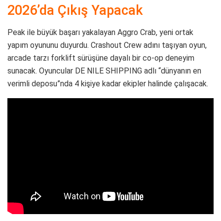
2026’da Çıkış Yapacak
Peak ile büyük başarı yakalayan Aggro Crab, yeni ortak
yapım oyununu duyurdu. Crashout Crew adını taşıyan oyun,
arcade tarzı forklift sürüşüne dayalı bir co-op deneyim
sunacak. Oyuncular DE NILE SHIPPING adlı “dünyanın en
verimli deposu”nda 4 kişiye kadar ekipler halinde çalışacak.