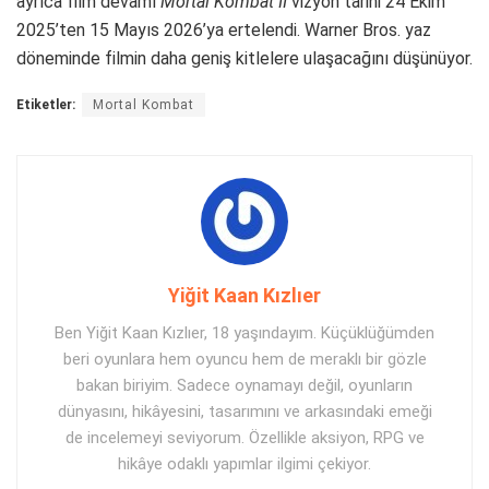
ayrıca film devamı
Mortal Kombat II
vizyon tarihi 24 Ekim
2025’ten 15 Mayıs 2026’ya ertelendi. Warner Bros. yaz
döneminde filmin daha geniş kitlelere ulaşacağını düşünüyor.
Etiketler:
Mortal Kombat
Yiğit Kaan Kızlıer
Ben Yiğit Kaan Kızlıer, 18 yaşındayım. Küçüklüğümden
beri oyunlara hem oyuncu hem de meraklı bir gözle
bakan biriyim. Sadece oynamayı değil, oyunların
dünyasını, hikâyesini, tasarımını ve arkasındaki emeği
de incelemeyi seviyorum. Özellikle aksiyon, RPG ve
hikâye odaklı yapımlar ilgimi çekiyor.