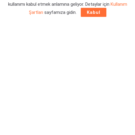
kullanımı kabul etmek anlamına geliyor. Detaylar için
Kullanım
Şartları
sayfamıza gidin.
Kabul
Valve Fremont Steam Console Geekbench üzerinde
listelendi ve cihazın işlemci ile bellek detayları ilk kez gün
yüzüne çıktı.