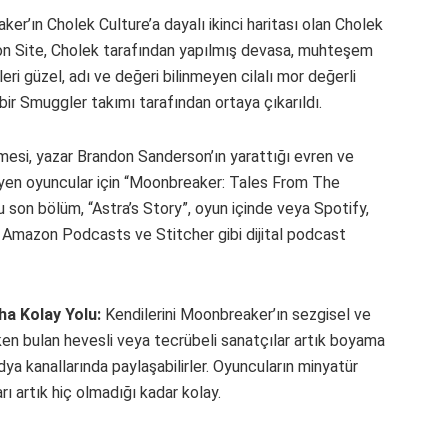
r’ın Cholek Culture’a dayalı ikinci haritası olan Cholek
ion Site, Cholek tarafından yapılmış devasa, muhteşem
eri güzel, adı ve değeri bilinmeyen cilalı mor değerli
 bir Smuggler takımı tarafından ortaya çıkarıldı.
mesi, yazar Brandon Sanderson’ın yarattığı evren ve
teyen oyuncular için “Moonbreaker: Tales From The
 son bölüm, “Astra’s Story”, oyun içinde veya Spotify,
Amazon Podcasts ve Stitcher gibi dijital podcast
ha Kolay Yolu:
Kendilerini Moonbreaker’ın sezgisel ve
rken bulan hevesli veya tecrübeli sanatçılar artık boyama
ya kanallarında paylaşabilirler. Oyuncuların minyatür
rı artık hiç olmadığı kadar kolay.