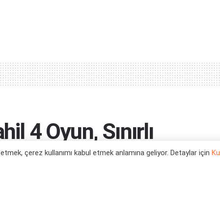
hil 4 Oyun, Sınırlı
nanabilecek
l etmek, çerez kullanımı kabul etmek anlamına geliyor. Detaylar için
Ku
için...
0
tegori:
Oyun Haberleri
,
PC Oyun Haberleri