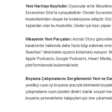
Yeni Haritayı Keşfedin:
Oyuncular artık Moonbreake
Excavation Site’ta oynayabilirler. Cholek Excavat
heykellerinden oluşan bir koleksiyona sahiptir. Gözl
taşlardan olan bu heykeller, Cinder için kazı yapan
Hikayenin Yeni Parçaları:
Astra’s Story güncelle
karakterler hakkında daha fazla bilgi edinmek is
Reaches” dinletisinin üçüncü bölümünü sunuyor. Bu
Apple Podcasts, Google Podcasts, iHeart Media, 
platformlarında bulunmaktadır.
Boyama Çalışmalarını Sergilemenin Yeni ve Da
yenilikçi oyun içi boyama aracıyla birimlerini boya
çalışmalarını oyun içinden direkt olarak sosyal med
boyama yeteneklerini takipçileri için öne çıkarmala