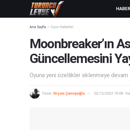
HABE
Ana Sayfa
Oyun Haberleri
Moonbreaker’ın Ast
Güncellemesini Ya
Oyuna yeni özellikler eklenmeye devam ed
Yazar:
Orçun Çavuşoğlu
02/12/2022 19:08
Ka