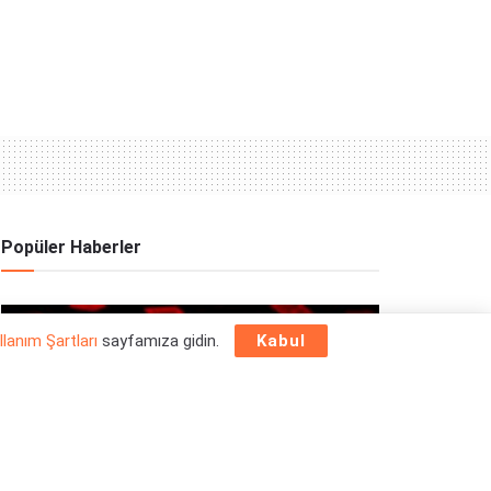
Popüler Haberler
OYUN HABERLERI
llanım Şartları
sayfamıza gidin.
Kabul