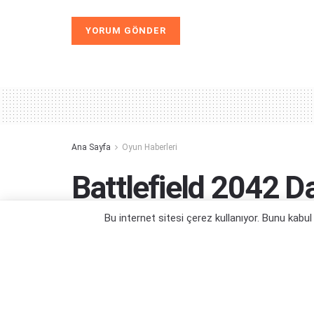
Alternative:
Ana Sayfa
Oyun Haberleri
Battlefield 2042 Da
Süreli Ücretsiz Oy
Bu internet sitesi çerez kullanıyor. Bunu kabu
Hafta sonunu keyifli geçirmek isteyenler 
Yazar:
Orçun Çavuşoğlu
02/12/2022 14:43
Ka