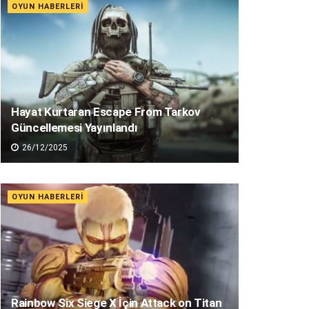
OYUN HABERLERI
Hayat Kurtaran Escape From Tarkov
Güncellemesi Yayınlandı
26/12/2025
OYUN HABERLERI
Rainbow Six Siege X İçin Attack on Titan