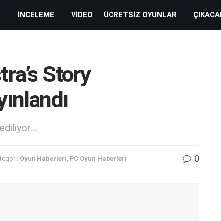
R
İNCELEME
VIDEO
ÜCRETSIZ OYUNLAR
ÇIKACA
ra’s Story
yınlandı
iliyor...
0
tegori:
Oyun Haberleri
,
PC Oyun Haberleri