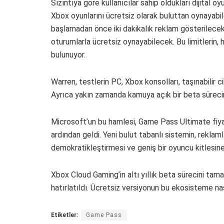
Sızıntıya göre kullanıcılar sahip oldukları dijital 
Xbox oyunlarını ücretsiz olarak buluttan oynayabil
başlamadan önce iki dakikalık reklam gösterilecek 
oturumlarla ücretsiz oynayabilecek. Bu limitlerin
bulunuyor.
Warren, testlerin PC, Xbox konsolları, taşınabilir 
Ayrıca yakın zamanda kamuya açık bir beta sürecini
Microsoft’un bu hamlesi, Game Pass Ultimate fiyat
ardından geldi. Yeni bulut tabanlı sistemin, reklaml
demokratikleştirmesi ve geniş bir oyuncu kitlesine
Xbox Cloud Gaming’in altı yıllık beta sürecini tam
hatırlatıldı. Ücretsiz versiyonun bu ekosisteme n
Etiketler:
Game Pass