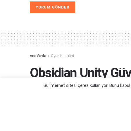
Alternative:
Ana Sayfa
Oyun Haberleri
Obsidian Unity Gü
Nedeniyle Oyunları
Bu internet sitesi çerez kullanıyor. Bunu kabu
Güvenlik sorunları her yerde...
Yazar:
Yiğit Kaan Kızlıer
04/10/2025 17:59
Ka