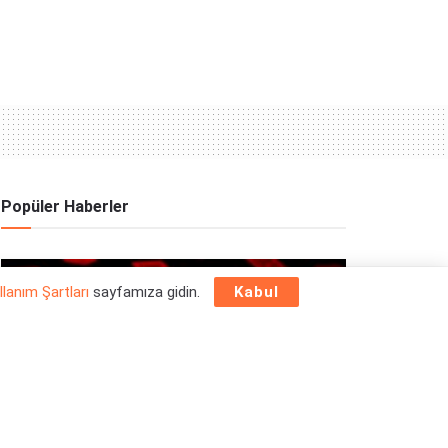
Popüler Haberler
OYUN HABERLERI
llanım Şartları
sayfamıza gidin.
Kabul
Epic Games Store Yılbaşı Ücretsiz Oyun