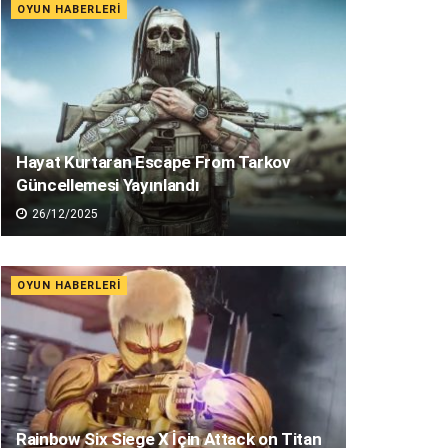
OYUN HABERLERI
Hayat Kurtaran Escape From Tarkov
Güncellemesi Yayınlandı
26/12/2025
OYUN HABERLERI
Rainbow Six Siege X İçin Attack on Titan