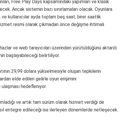
oyunları, Free Play Days kapsamındaki yapımları ve klasik
ecek. Ancak sistemin bazı sınırlamaları olacak. Oyunlara
ve kullanıcılar ayda toplam beş saat, birer saatlik
, hizmet resmi olarak çıkmadan önce değişme ihtimali
cihazlar ve web tarayıcıları üzerinden yürütüldüğünü aktardı.
n başlayabileceği belirtiliyor.
ının 29,99 dolara yükselmesiyle oluşan tepkilerin
ardan elde edilen gelirle oyun erişimini
 ulaşması hedefleniyor.
amladığı ve artık tam sürüm olarak hizmet verdiği de
asıl entegre edileceği ise ilerleyen dönemlerde netleşecek.