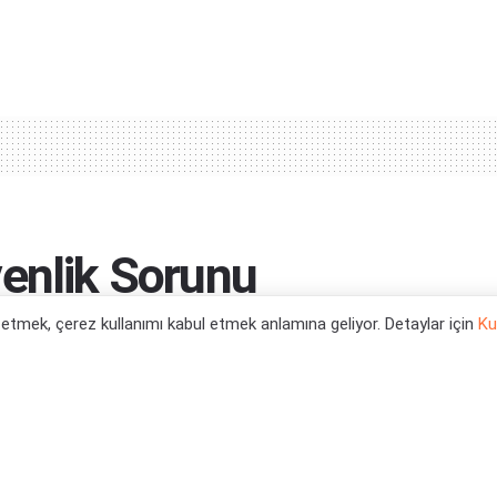
venlik Sorunu
 Kaldırdı
l etmek, çerez kullanımı kabul etmek anlamına geliyor. Detaylar için
Ku
0
tegori:
Oyun Haberleri