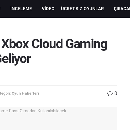
R
İNCELEME
VIDEO
ÜCRETSIZ OYUNLAR
ÇIKACA
z Xbox Cloud Gaming
eliyor
0
tegori:
Oyun Haberleri