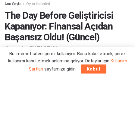
Ana Sayfa
Oyun Haberleri
The Day Before Geliştiricisi
Kapanıyor: Finansal Açıdan
Başarısız Oldu! (Güncel)
Hoşça kal FNTASTIC!
Bu internet sitesi çerez kullanıyor. Bunu kabul etmek, çerez
kullanımı kabul etmek anlamına geliyor. Detaylar için
Kullanım
Yazar:
Orçun Çavuşoğlu
12/12/2023 11:55
Şartları
sayfamıza gidin.
Kabul