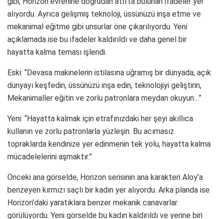
gibi, Horizon evrenine doğrudan atıfta bulunan ifadeler yer
alıyordu. Ayrıca gelişmiş teknoloji, üssünüzü inşa etme ve
mekanimal eğitme gibi unsurlar öne çıkarılıyordu. Yeni
açıklamada ise bu ifadeler kaldırıldı ve daha genel bir
hayatta kalma teması işlendi.
Eski: “Devasa makinelerin istilasına uğramış bir dünyada, açık
dünyayı keşfedin, üssünüzü inşa edin, teknolojiyi geliştirin,
Mekanimaller eğitin ve zorlu patronlara meydan okuyun…”
Yeni: “Hayatta kalmak için etrafınızdaki her şeyi akıllıca
kullanın ve zorlu patronlarla yüzleşin. Bu acımasız
topraklarda kendinize yer edinmenin tek yolu, hayatta kalma
mücadelelerini aşmaktır.”
Önceki ana görselde, Horizon serisinin ana karakteri Aloy’a
benzeyen kırmızı saçlı bir kadın yer alıyordu. Arka planda ise
Horizon’daki yaratıklara benzer mekanik canavarlar
görülüyordu. Yeni görselde bu kadın kaldırıldı ve yerine biri