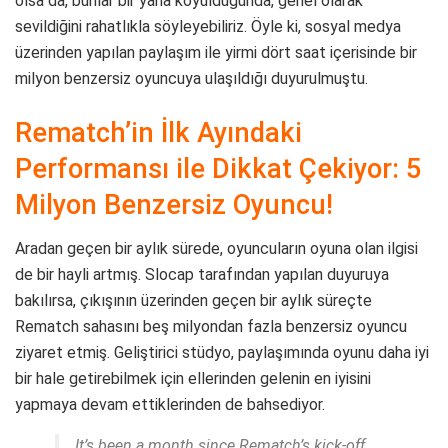
olsa da, bunlar bir yana koyulduğunda, genel olarak
sevildiğini rahatlıkla söyleyebiliriz. Öyle ki, sosyal medya
üzerinden yapılan paylaşım ile yirmi dört saat içerisinde bir
milyon benzersiz oyuncuya ulaşıldığı duyurulmuştu.
Rematch’in İlk Ayındaki
Performansı ile Dikkat Çekiyor: 5
Milyon Benzersiz Oyuncu!
Aradan geçen bir aylık sürede, oyuncuların oyuna olan ilgisi
de bir hayli artmış. Slocap tarafından yapılan duyuruya
bakılırsa, çıkışının üzerinden geçen bir aylık süreçte
Rematch sahasını beş milyondan fazla benzersiz oyuncu
ziyaret etmiş. Geliştirici stüdyo, paylaşımında oyunu daha iyi
bir hale getirebilmek için ellerinden gelenin en iyisini
yapmaya devam ettiklerinden de bahsediyor.
It’s been a month since Rematch’s kick-off,