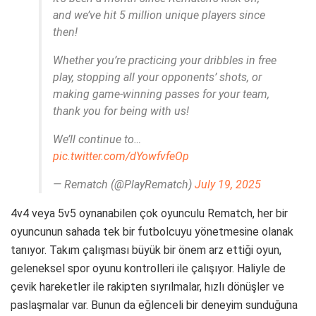
and we’ve hit 5 million unique players since
then!
Whether you’re practicing your dribbles in free
play, stopping all your opponents’ shots, or
making game-winning passes for your team,
thank you for being with us!
We’ll continue to…
pic.twitter.com/dYowfvfeOp
— Rematch (@PlayRematch)
July 19, 2025
4v4 veya 5v5 oynanabilen çok oyunculu Rematch, her bir
oyuncunun sahada tek bir futbolcuyu yönetmesine olanak
tanıyor. Takım çalışması büyük bir önem arz ettiği oyun,
geleneksel spor oyunu kontrolleri ile çalışıyor. Haliyle de
çevik hareketler ile rakipten sıyrılmalar, hızlı dönüşler ve
paslaşmalar var. Bunun da eğlenceli bir deneyim sunduğuna