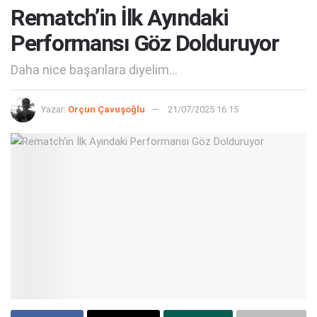
Rematch’in İlk Ayındaki
Performansı Göz Dolduruyor
Daha nice başarılara diyelim...
Yazar:
Orçun Çavuşoğlu
21/07/2025 16:15