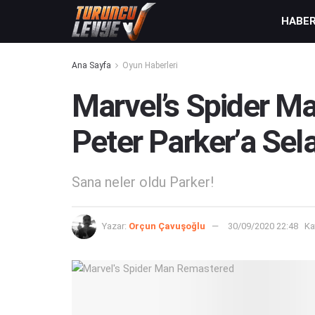
HABE
Ana Sayfa
Oyun Haberleri
Marvel’s Spider M
Peter Parker’a Sel
Sana neler oldu Parker!
Yazar:
Orçun Çavuşoğlu
30/09/2020 22:48
Ka