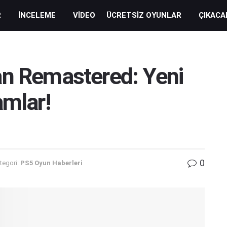
R
İNCELEME
VIDEO
ÜCRETSIZ OYUNLAR
ÇIKACA
an Remastered: Yeni
amlar!
0
tegori:
PS5 Oyun Haberleri