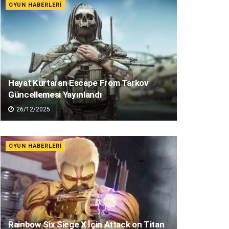
OYUN HABERLERI
Hayat Kurtaran Escape From Tarkov
Güncellemesi Yayınlandı
26/12/2025
OYUN HABERLERI
Rainbow Six Siege X İçin Attack on Titan