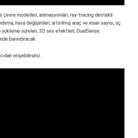
 çevre modelleri, animasyonları, ray-tracing destekli
ndırma, hava değişimleri, artırılmış araç ve insan sayısı, üç
lı yükleme süreleri, 3D ses efektleri, DualSense
inde barındıracak.
dan erişebilirsiniz.