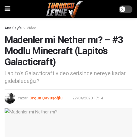
Ana Sayfa
Video
Madenler mi Nether mı? – #3
Modlu Minecraft (Lapito’s
Galacticraft)
Lapito's Galacticraft video serisinde nereye kadar
gidebileceğiz?
Yazar:
Orçun Çavuşoğlu
22/04/2020 17:14