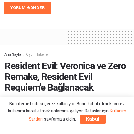
Alternative:
Ana Sayfa
Oyun Haberleri
Resident Evil: Veronica ve Zero
Remake, Resident Evil
Requiem’e Bağlanacak
Gayet de yerinde olur gibi...
Bu internet sitesi çerez kullanıyor. Bunu kabul etmek, çerez
kullanımı kabul etmek anlamına geliyor. Detaylar için
Kullanım
Yazar:
Orçun Çavuşoğlu
24/06/2026 16:09
Şartları
sayfamıza gidin.
Kabul