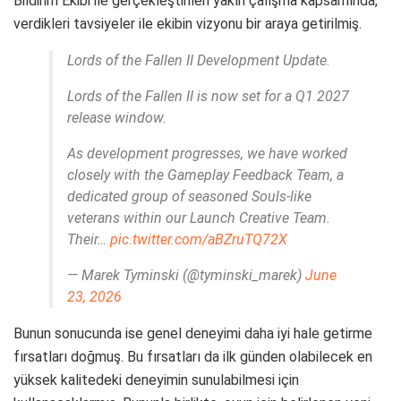
Bildirim Ekibi ile gerçekleştirilen yakın çalışma kapsamında,
verdikleri tavsiyeler ile ekibin vizyonu bir araya getirilmiş.
Lords of the Fallen II Development Update.
Lords of the Fallen II is now set for a Q1 2027
release window.
As development progresses, we have worked
closely with the Gameplay Feedback Team, a
dedicated group of seasoned Souls-like
veterans within our Launch Creative Team.
Their…
pic.twitter.com/aBZruTQ72X
— Marek Tyminski (@tyminski_marek)
June
23, 2026
Bunun sonucunda ise genel deneyimi daha iyi hale getirme
fırsatları doğmuş. Bu fırsatları da ilk günden olabilecek en
yüksek kalitedeki deneyimin sunulabilmesi için