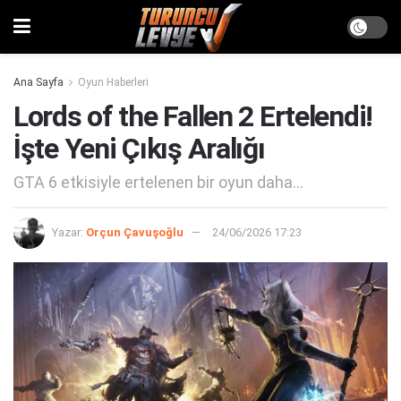
Ana Sayfa
Oyun Haberleri
Lords of the Fallen 2 Ertelendi!
İşte Yeni Çıkış Aralığı
GTA 6 etkisiyle ertelenen bir oyun daha...
Yazar:
Orçun Çavuşoğlu
24/06/2026 17:23