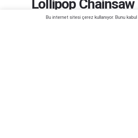
Lollipop Chainsaw
Kaldı
Bu internet sitesi çerez kullanıyor. Bunu kabu
Zombi doğramak için bir yıl daha bekleye
Yazar:
Orçun Çavuşoğlu
13/08/2023 13:32
Ka