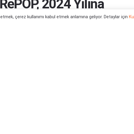
 RePOP, 2024 Yılına
l etmek, çerez kullanımı kabul etmek anlamına geliyor. Detaylar için
Ku
ceğiz...
0
tegori:
Genel Kategori
,
Oyun Haberleri