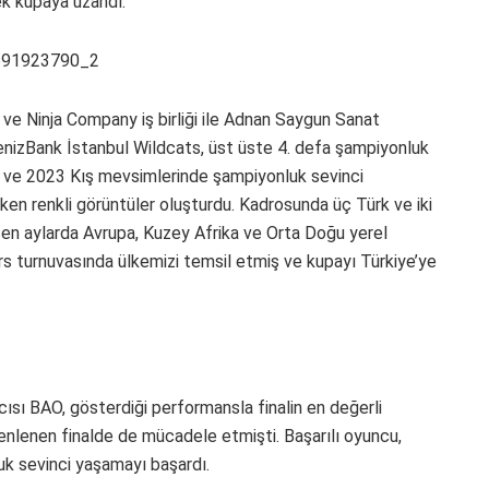
k kupaya uzandı.
 ve Ninja Company iş birliği ile Adnan Saygun Sanat
nizBank İstanbul Wildcats, üst üste 4. defa şampiyonluk
 ve 2023 Kış mevsimlerinde şampiyonluk sevinci
irken renkli görüntüler oluşturdu. Kadrosunda üç Türk ve iki
çen aylarda Avrupa, Kuzey Afrika ve Orta Doğu yerel
ers turnuvasında ülkemizi temsil etmiş ve kupayı Türkiye’ye
ısı BAO, gösterdiği performansla finalin en değerli
zenlenen finalde de mücadele etmişti. Başarılı oyuncu,
uk sevinci yaşamayı başardı.