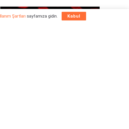
OYUN HABERLERI
llanım Şartları
sayfamıza gidin.
Kabul
Epic Games Store Yılbaşı Ücretsiz Oyun
Programı 2025: 26 Aralık
26/12/2025
OYUN HABERLERI