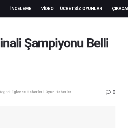
R
İNCELEME
VIDEO
ÜCRETSIZ OYUNLAR
ÇIKACA
nali Şampiyonu Belli
0
tegori:
Eglence Haberleri
,
Oyun Haberleri