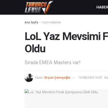
HABE
Ana Sayfa
Oyun Haberleri
LoL Yaz Mevsimi Fi
Oldu
Sırada EMEA Masters var!
Yazar:
Orçun Çavuşoğlu
13/08/2023 16:07
Ka