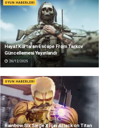
OYUN HABERLERI
Hayat Kurtaran Escape From Tarkov
Güncellemesi Yayınlandı
26/12/2025
OYUN HABERLERI
Rainbow Six Siege X İçin Attack on Titan