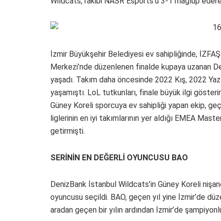
Wildcats, rakibi NASR Esports’u 3-1 mağlup edere
İzmir Büyükşehir Belediyesi ev sahipliğinde, İZFAŞ
Merkezi’nde düzenlenen finalde kupaya uzanan De
yaşadı. Takım daha öncesinde 2022 Kış, 2022 Yaz
yaşamıştı. LoL tutkunları, finale büyük ilgi göster
Güney Koreli sporcuya ev sahipliği yapan ekip, ge
liglerinin en iyi takımlarının yer aldığı EMEA Mast
getirmişti.
SERİNİN EN DEĞERLİ OYUNCUSU BAO
DenizBank İstanbul Wildcats’in Güney Koreli nişanc
oyuncusu seçildi. BAO, geçen yıl yine İzmir’de dü
aradan geçen bir yılın ardından İzmir’de şampiyonl