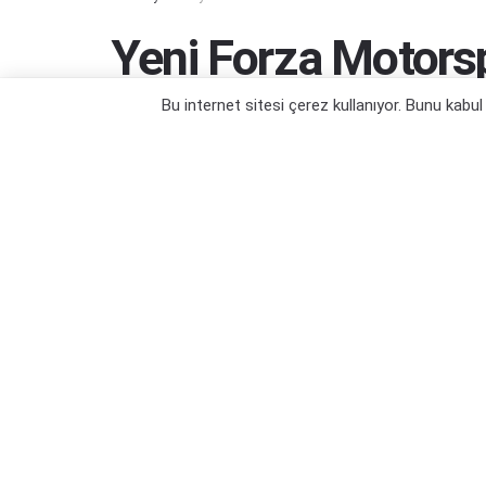
Yeni Forza Motorspo
Ayında Pistlere Dö
Bu internet sitesi çerez kullanıyor. Bunu kabu
Direksiyonun başına yeniden geçmenin za
Yazar:
Orçun Çavuşoğlu
12/06/2023 03:06
Kategori:
Oyun Haberleri
,
PC Oyun Haberleri
,
Xbox Serie