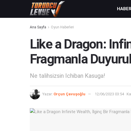
HABE
Ana Sayfa
Oyun Haberleri
Like a Dragon: Infin
Fragmanla Duyuru
Ne talihsizsin Ichiban Kasuga!
Yazar:
Orçun Çavuşoğlu
12/06/2023 03:54
Ka