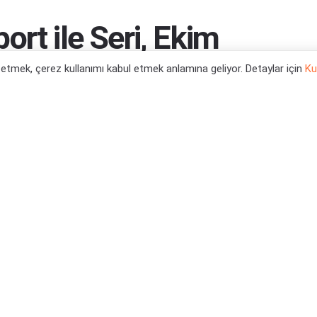
rt ile Seri, Ekim
nüyor
l etmek, çerez kullanımı kabul etmek anlamına geliyor. Detaylar için
Ku
manı geliyor...
0
s X Oyun Haberleri