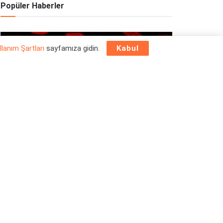
Popüler Haberler
OYUN HABERLERI
llanım Şartları
sayfamıza gidin.
Kabul
Epic Games Store Yılbaşı Ücretsiz Oyun
Programı 2025: 26 Aralık
26/12/2025
OYUN HABERLERI