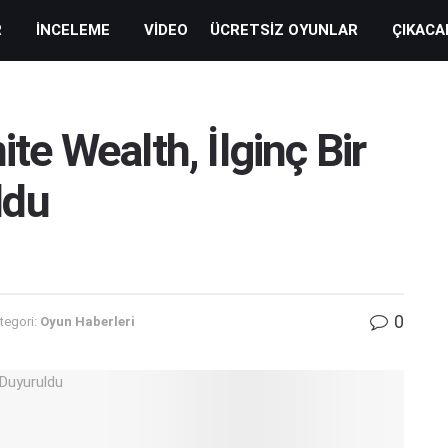
R
İNCELEME
VIDEO
ÜCRETSIZ OYUNLAR
ÇIKACA
ite Wealth, İlginç Bir
ldu
0
tegori:
Oyun Haberleri