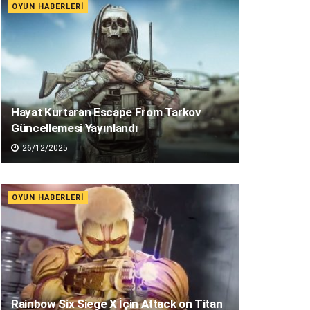
OYUN HABERLERI
Hayat Kurtaran Escape From Tarkov
Güncellemesi Yayınlandı
26/12/2025
OYUN HABERLERI
Rainbow Six Siege X İçin Attack on Titan