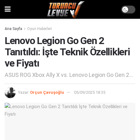
Ana Sayfa
Oyun Haberleri
Lenovo Legion Go Gen 2
Tanıtıldı: İşte Teknik Özellikleri
ve Fiyatı
ASUS ROG Xbox Ally X vs. Lenovo Legion Go Gen 2...
Yazar:
Orçun Çavuşoğlu
05/09/2025 18:35