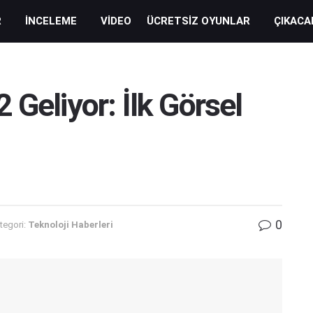
R
İNCELEME
VIDEO
ÜCRETSIZ OYUNLAR
ÇIKACA
 Geliyor: İlk Görsel
0
tegori:
Teknoloji Haberleri