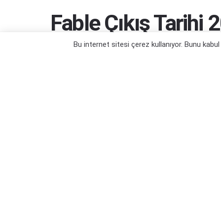
Fable Çıkış Tarihi 
Bu internet sitesi çerez kullanıyor. Bunu kabu
Yeni söylentiler gecikmeler olacağını gös
Yazar:
Yiğit Kaan Kızlıer
23/07/2025 04:45
Ka