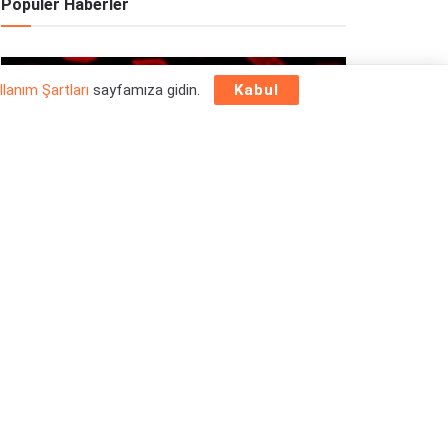
Popüler Haberler
OYUN HABERLERI
llanım Şartları
sayfamıza gidin.
Kabul
Epic Games Store Yılbaşı Ücretsiz Oyun
Programı 2025: 26 Aralık
26/12/2025
OYUN HABERLERI