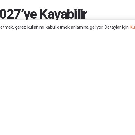
2027’ye Kayabilir
l etmek, çerez kullanımı kabul etmek anlamına geliyor. Detaylar için
Ku
teriyor...
0
tegori:
Oyun Haberleri