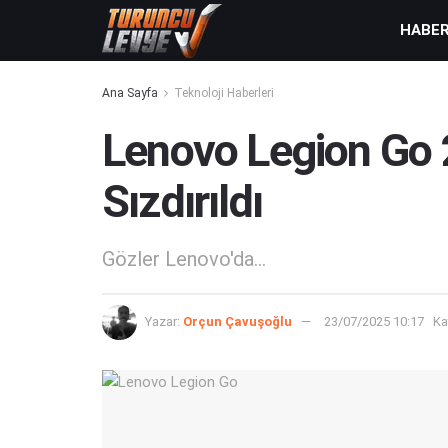
HABE
Ana Sayfa
Teknoloji Haberleri
Lenovo Legion Go 2
Sızdırıldı
Gözler Lenovo'da...
Yazar:
Orçun Çavuşoğlu
23/07/2025 10:17
Ka