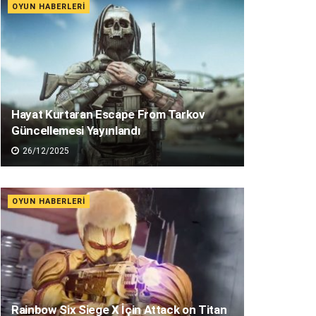
OYUN HABERLERI
Hayat Kurtaran Escape From Tarkov
Güncellemesi Yayınlandı
26/12/2025
OYUN HABERLERI
Rainbow Six Siege X İçin Attack on Titan