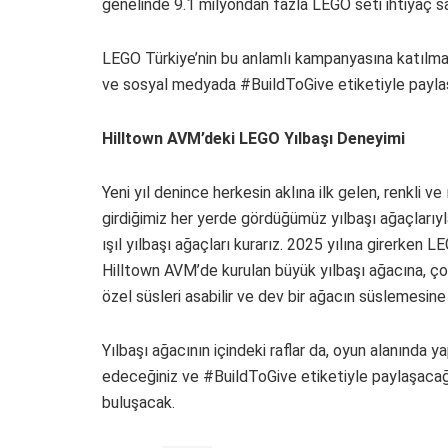
genelinde 9.1 milyondan fazla LEGO seti ihtiyaç sa
LEGO Türkiye’nin bu anlamlı kampanyasına katılmak
ve sosyal medyada #BuildToGive etiketiyle paylaşar
Hilltown AVM’deki LEGO Yılbaşı Deneyimi
Yeni yıl denince herkesin aklına ilk gelen, renkli ve 
girdiğimiz her yerde gördüğümüz yılbaşı ağaçlarıyla
ışıl yılbaşı ağaçları kurarız. 2025 yılına girerken LE
Hilltown AVM’de kurulan büyük yılbaşı ağacına, ço
özel süsleri asabilir ve dev bir ağacın süslemesine o
Yılbaşı ağacının içindeki raflar da, oyun alanında y
edeceğiniz ve #BuildToGive etiketiyle paylaşacağın
buluşacak.