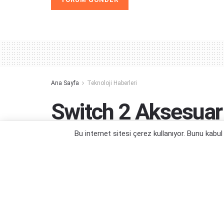
Alternative:
Ana Sayfa
Teknoloji Haberleri
Switch 2 Aksesuar 
Sızdırılmış Olabilir
Bu internet sitesi çerez kullanıyor. Bunu kabu
Nintendo firmasından halen ses yok...
Yazar:
Orçun Çavuşoğlu
16/12/2024 16:59
Ka