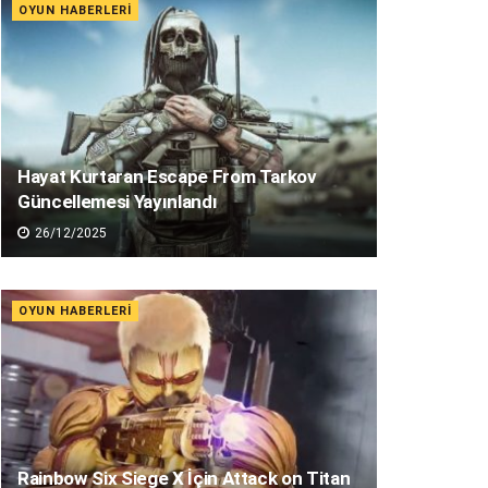
OYUN HABERLERI
Hayat Kurtaran Escape From Tarkov
Güncellemesi Yayınlandı
26/12/2025
OYUN HABERLERI
Rainbow Six Siege X İçin Attack on Titan