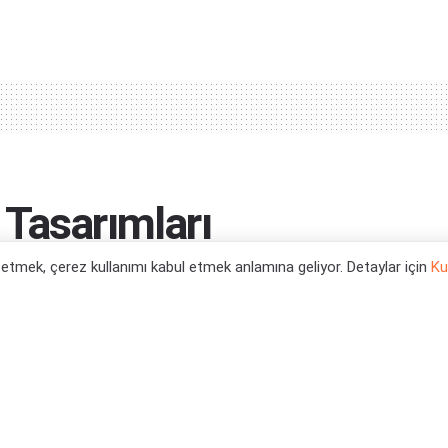
Tasarımları
l etmek, çerez kullanımı kabul etmek anlamına geliyor. Detaylar için
Ku
0
tegori:
Teknoloji Haberleri