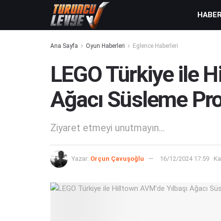
HABE
Ana Sayfa
Oyun Haberleri
Eglence Haberleri
LEGO Türkiye ile H
Ağacı Süsleme Pro
Ziyaret etmeyi unutmayın...
Yazar:
Orçun Çavuşoğlu
16/12/2024 17:59
Ka