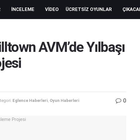
R
İNCELEME
VIDEO
ÜCRETSIZ OYUNLAR
ÇIKACA
illtown AVM’de Yılbaşı
jesi
0
tegori:
Eglence Haberleri
,
Oyun Haberleri