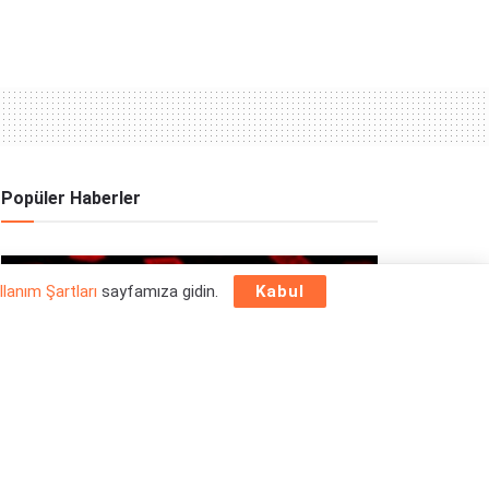
Popüler Haberler
OYUN HABERLERI
llanım Şartları
sayfamıza gidin.
Kabul
Epic Games Store Yılbaşı Ücretsiz Oyun
Programı 2025: 26 Aralık