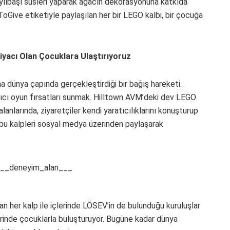
 yılbaşı süsleri yaparak ağacın dekorasyonuna katkıda
ToGive etiketiyle paylaşılan her bir LEGO kalbi, bir çocuğa
iyacı Olan Çocuklara Ulaştırıyoruz
 dünya çapında gerçekleştirdiği bir bağış hareketi.
tıcı oyun fırsatları sunmak. Hilltown AVM’deki dev LEGO
lanlarında, ziyaretçiler kendi yaratıcılıklarını konuşturup
 bu kalpleri sosyal medya üzerinden paylaşarak
n her kalp ile içlerinde LÖSEV’in de bulunduğu kuruluşlar
erinde çocuklarla buluşturuyor. Bugüne kadar dünya