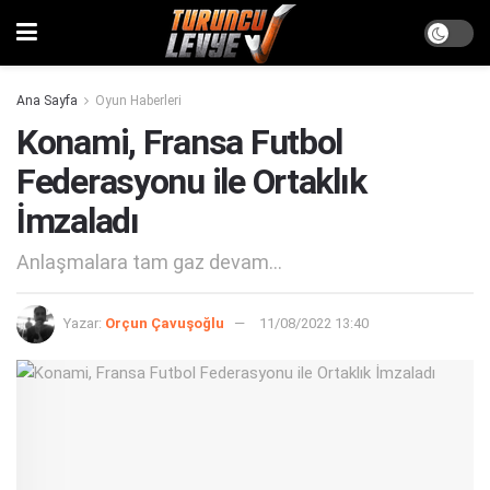
Ana Sayfa
Oyun Haberleri
Konami, Fransa Futbol
Federasyonu ile Ortaklık
İmzaladı
Anlaşmalara tam gaz devam...
Yazar:
Orçun Çavuşoğlu
11/08/2022 13:40