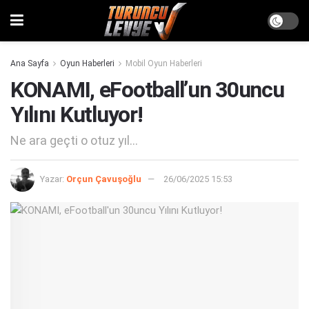
Ana Sayfa
Oyun Haberleri
Mobil Oyun Haberleri
KONAMI, eFootball’un 30uncu
Yılını Kutluyor!
Ne ara geçti o otuz yıl...
Yazar:
Orçun Çavuşoğlu
26/06/2025 15:53