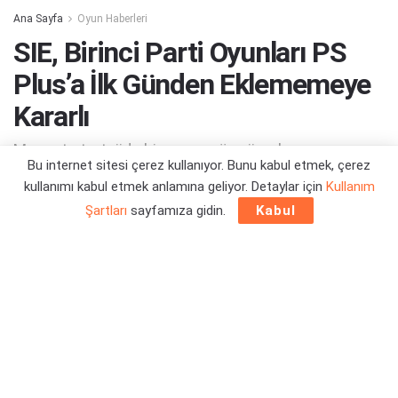
Ana Sayfa
Oyun Haberleri
SIE, Birinci Parti Oyunları PS
Plus’a İlk Günden Eklememeye
Kararlı
Mevcut stratejide bir sorun görmüyorlarmış...
Bu internet sitesi çerez kullanıyor. Bunu kabul etmek, çerez
kullanımı kabul etmek anlamına geliyor. Detaylar için
Kullanım
Yazar:
Orçun Çavuşoğlu
26/06/2025 14:53
Şartları
sayfamıza gidin.
Kabul