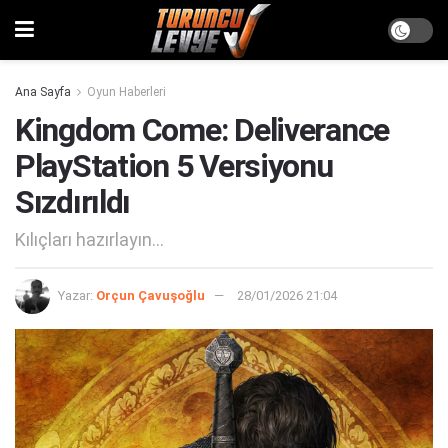
Ana Sayfa
Oyun Haberleri
Kingdom Come: Deliverance
PlayStation 5 Versiyonu
Sızdırıldı
Kılıçları hazırlayın...
Yazar:
Orçun Çavuşoğlu
28/01/2026 21:04