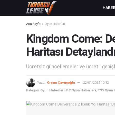
HABE
Ana Sayfa
Oyun Haberleri
Kingdom Come: Del
Haritası Detaylandı
Ücretsiz güncellemeler ve ücretli genişl
Yazar:
Orçun Çavuşoğlu
22/01/2025 10:12
Kategori:
Oyun Haberleri
,
PC Oyun Haberleri
,
PS5 Oyun 