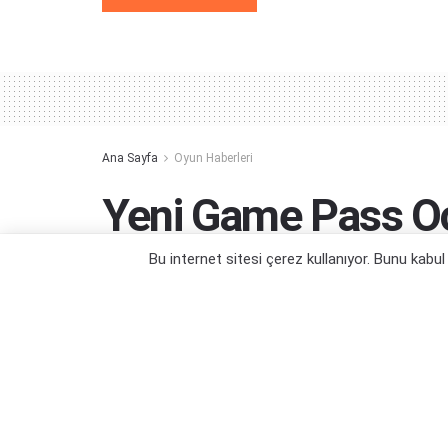
Alternative:
Ana Sayfa
Oyun Haberleri
Yeni Game Pass O
Belli Oldu
Bu internet sitesi çerez kullanıyor. Bunu kabu
Sniper Elite: Resistance, Far Cry New D
Yazar:
Orçun Çavuşoğlu
21/01/2025 18:37
Kategori:
Oyun Haberleri
,
PC Oyun Haberleri
,
Xbox One O