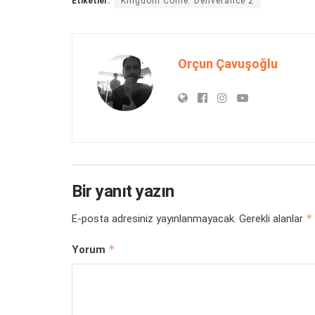
Etiketler:
Kingdom Come: Deliverance 2
Orçun Çavuşoğlu
Bir yanıt yazın
*
E-posta adresiniz yayınlanmayacak.
Gerekli alanlar
*
Yorum