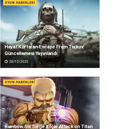
OYUN HABERLERI
Hayat Kurtaran Escape From Tarkov
Güncellemesi Yayınlandı
26/12/2025
OYUN HABERLERI
Rainbow Six Siege X İçin Attack on Titan