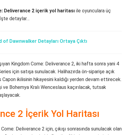
Deliverance 2 içerik yol haritası
ile oyunculara üç
 İşte detaylar…
d of Dawnwalker Detayları Ortaya Çıktı
ıyan Kingdom Come: Deliverance 2, iki hafta sonra yani 4
ies için satışa sunulacak. Halihazırda ön-siparişe açık
 Capon ikilisinin hikayesini kaldığı yerden devam ettirecek.
şi ve Bohemya Kralı Wenceslaus kaçırılacak, tutsak
aşlayacak.
e 2 İçerik Yol Haritası
m Come: Deliverance 2 için, çıkışı sonrasında sunulacak olan