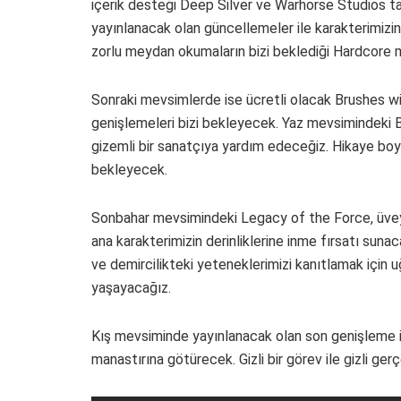
içerik desteği Deep Silver ve Warhorse Studios ta
yayınlanacak olan güncellemeler ile karakterimizin
zorlu meydan okumaların bizi beklediği Hardcore 
Sonraki mevsimlerde ise ücretli olacak Brushes w
genişlemeleri bizi bekleyecek. Yaz mevsimindeki B
gizemli bir sanatçıya yardım edeceğiz. Hikaye boyun
bekleyecek.
Sonbahar mevsimindeki Legacy of the Force, üvey b
ana karakterimizin derinliklerine inme fırsatı sun
ve demircilikteki yeteneklerimizi kanıtlamak için 
yaşayacağız.
Kış mevsiminde yayınlanacak olan son genişleme i
manastırına götürecek. Gizli bir görev ile gizli ge