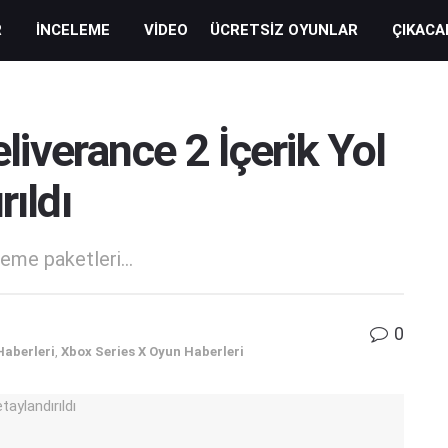
R
İNCELEME
VIDEO
ÜCRETSIZ OYUNLAR
ÇIKACA
iverance 2 İçerik Yol
rıldı
eme paketleri...
0
Haberleri
,
Xbox Series X Oyun Haberleri