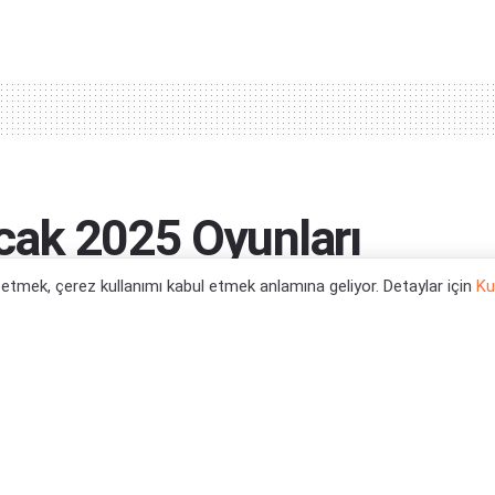
cak 2025 Oyunları
l etmek, çerez kullanımı kabul etmek anlamına geliyor. Detaylar için
Ku
awn ve dahası...
0
yun Haberleri
,
Xbox Series X Oyun Haberleri