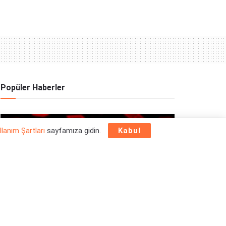
Popüler Haberler
OYUN HABERLERI
llanım Şartları
sayfamıza gidin.
Kabul
Epic Games Store Yılbaşı Ücretsiz Oyun
Programı 2025: 26 Aralık