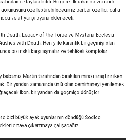
rafından detaylandırıldı. Bu göre İlkbahar mevsiminde
 görünüşünü özelleştirebileceğimiz berber özelliği, daha
modu ve at yarışı oyuna eklenecek.
ith Death, Legacy of the Forge ve Mysteria Ecclesia
rushes with Death, Henry ile karanlık bir geçmişi olan
ca bizi riskli karşılaşmalar ve tehlikeli komplolar
abamız Martin tarafından bırakılan mirası araştırır iken
acak. Bir yandan zamanında ünlü olan demirhaneyi yenilemek
uğraşacak iken, bir yandan da geçmişe dönüşler
se bizi büyük ayak oyunlarının döndüğü Sedlec
rçekleri ortaya çıkartmaya çalışacağız.