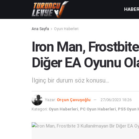
HABE
Ana Sayfa
Oyun Haberleri
Iron Man, Frostbite
Diğer EA Oyunu Ol
İlginç bir durum söz konusu...
Yazar:
Orçun Çavuşoğlu
27/06/2023 18:26
Kategori:
Oyun Haberleri
,
PC Oyun Haberleri
,
PS5 Oyun 