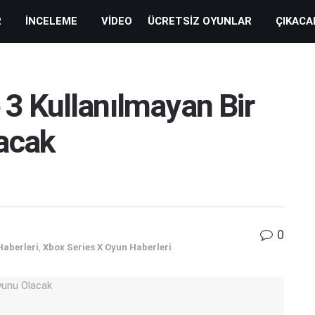
R
İNCELEME
VIDEO
ÜCRETSIZ OYUNLAR
ÇIKACA
 3 Kullanılmayan Bir
acak
0
Haberleri
,
Xbox Series X Oyun Haberleri