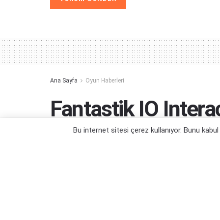
Alternative:
Ana Sayfa
Oyun Haberleri
Fantastik IO Inter
Platformları Sızdırı
Bu internet sitesi çerez kullanıyor. Bunu kabu
Bakalım stüdyo ne diyecek bu işe?
Yazar:
Orçun Çavuşoğlu
27/06/2023 15:03
Kategori:
Oyun Haberleri
,
PC Oyun Haberleri
,
Xbox Serie