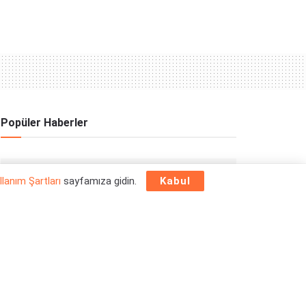
Popüler Haberler
OYUN HABERLERI
llanım Şartları
sayfamıza gidin.
Kabul
Epic Games Store Yılbaşı Ücretsiz Oyun
Programı 2025: 26 Aralık