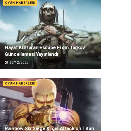
OYUN HABERLERI
Hayat Kurtaran Escape From Tarkov
Güncellemesi Yayınlandı
26/12/2025
OYUN HABERLERI
Rainbow Six Siege X İçin Attack on Titan