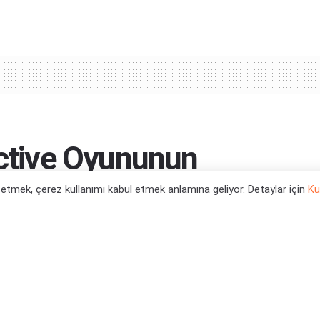
active Oyununun
ldı
l etmek, çerez kullanımı kabul etmek anlamına geliyor. Detaylar için
Ku
0
s X Oyun Haberleri