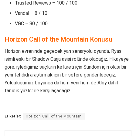
Trusted Reviews – 100 / 100
Vandal – 8 / 10
VGC – 80 / 100
Horizon Call of the Mountain Konusu
Horizon evreninde geçecek yan senaryolu oyunda, Ryas
isimli eski bir Shadow Carja asisi rolünde olacağız. Hikayeye
göre, işlediğimiz suçların kefareti için Sundom için olası bir
yeni tehdidi araştırmak için bir sefere gönderileceğiz.
Yolculuğumuz boyunca da hem yeni hem de Aloy dahil
tanıdık yüzler ile karşılaşacağız.
Etiketler:
Horizon Call of the Mountain