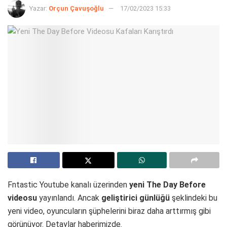
Yazar:
Orçun Çavuşoğlu
17/02/2023 15:33
Fntastic Youtube kanalı üzerinden
yeni The Day Before
videosu
yayınlandı. Ancak
geliştirici günlüğü
şeklindeki bu
yeni video, oyuncuların şüphelerini biraz daha arttırmış gibi
görünüyor. Detaylar haberimizde.