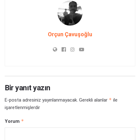
Orçun Çavuşoğlu
Bir yanıt yazın
*
E-posta adresiniz yayınlanmayacak.
Gerekli alanlar
ile
işaretlenmişlerdir
*
Yorum