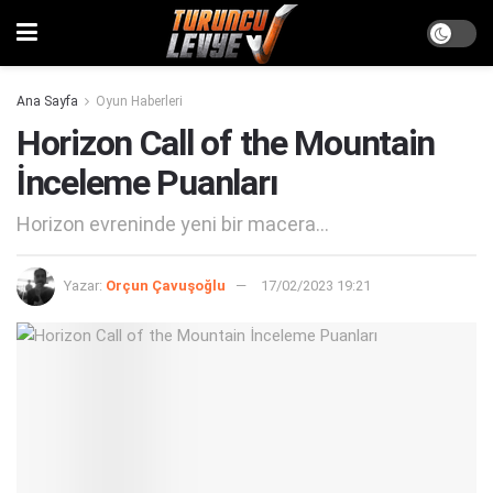
Ana Sayfa
Oyun Haberleri
Horizon Call of the Mountain
İnceleme Puanları
Horizon evreninde yeni bir macera...
Yazar:
Orçun Çavuşoğlu
17/02/2023 19:21