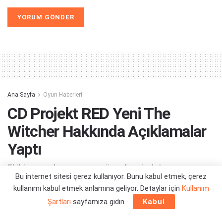
Alternative:
Ana Sayfa
Oyun Haberleri
CD Projekt RED Yeni The
Witcher Hakkında Açıklamalar
Yaptı
Ekibin neredeyse yarısı güncel projede!
Bu internet sitesi çerez kullanıyor. Bunu kabul etmek, çerez
kullanımı kabul etmek anlamına geliyor. Detaylar için
Kullanım
Yazar:
Orçun Çavuşoğlu
29/11/2023 13:58
Şartları
sayfamıza gidin.
Kabul