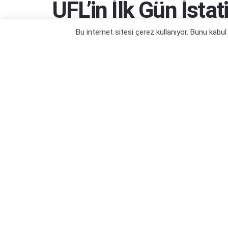
UFL’in İlk Gün İstati
Bu internet sitesi çerez kullanıyor. Bunu kabu
Göz dolduran sonuçlar...
Yazar:
Orçun Çavuşoğlu
09/06/2024 12:53
Kategori:
Oyun Haberleri
,
PC Oyun Haberleri
,
PS5 Oyun 