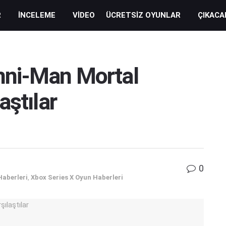
R
İNCELEME
VIDEO
ÜCRETSIZ OYUNLAR
ÇIKACA
ni-Man Mortal
aştılar
0
Haberleri
,
Xbox Series X Oyun Haberleri