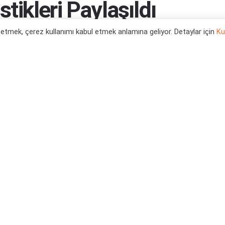
stikleri Paylaşıldı
l etmek, çerez kullanımı kabul etmek anlamına geliyor. Detaylar için
Ku
0
Haberleri
,
Xbox Series X Oyun Haberleri