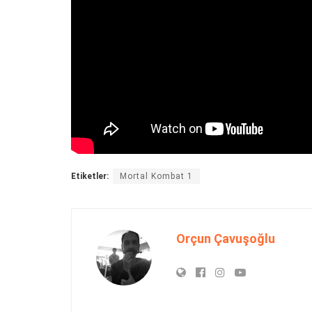
Etiketler:
Mortal Kombat 1
Orçun Çavuşoğlu