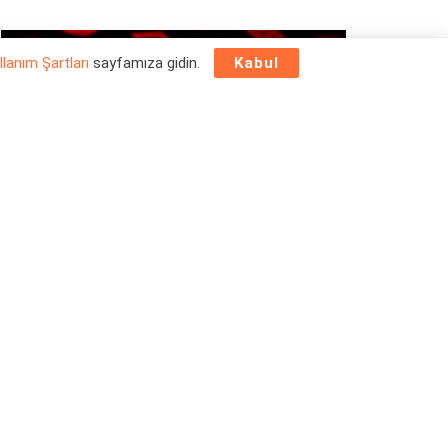
OYUN HABERLERI
llanım Şartları
sayfamıza gidin.
Kabul
Epic Games Store Yılbaşı Ücretsiz Oyun
Programı 2025: 26 Aralık
26/12/2025
OYUN HABERLERI