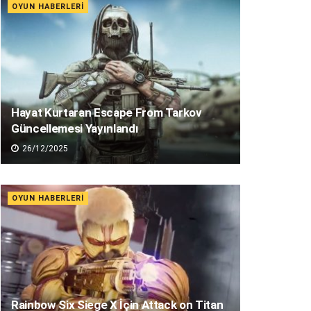
OYUN HABERLERI
Hayat Kurtaran Escape From Tarkov
Güncellemesi Yayınlandı
26/12/2025
OYUN HABERLERI
Rainbow Six Siege X İçin Attack on Titan