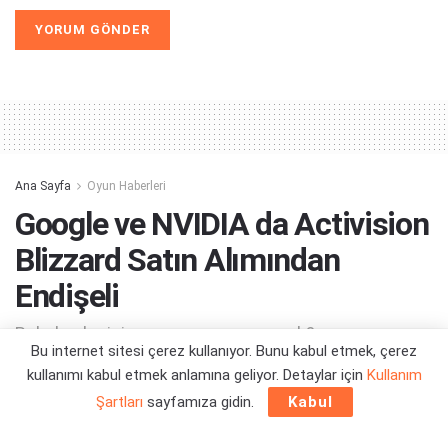
Alternative:
Ana Sayfa
Oyun Haberleri
Google ve NVIDIA da Activision
Blizzard Satın Alımından
Endişeli
Bakalım bu işin sonu nereye varacak?
Bu internet sitesi çerez kullanıyor. Bunu kabul etmek, çerez
kullanımı kabul etmek anlamına geliyor. Detaylar için
Kullanım
Yazar:
Orçun Çavuşoğlu
13/01/2023 15:08
Şartları
sayfamıza gidin.
Kabul