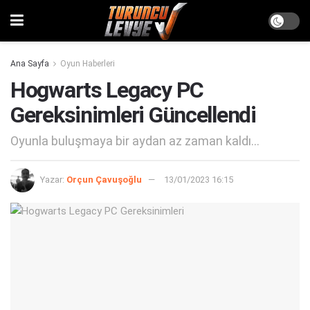
Ana Sayfa
Oyun Haberleri
Hogwarts Legacy PC
Gereksinimleri Güncellendi
Oyunla buluşmaya bir aydan az zaman kaldı...
Yazar:
Orçun Çavuşoğlu
13/01/2023 16:15