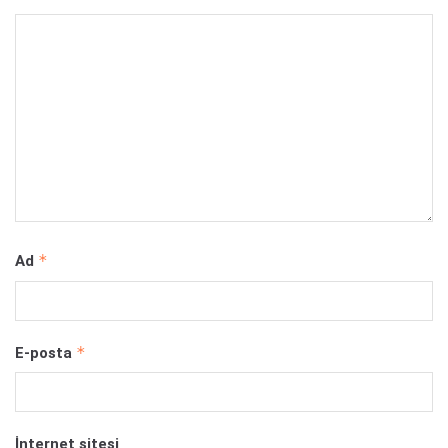
*
Ad
*
E-posta
İnternet sitesi