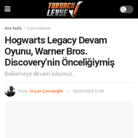
Ana Sayfa
Oyun Haberleri
Hogwarts Legacy Devam
Oyunu, Warner Bros.
Discovery’nin Önceliğiymiş
Beklemeye devam ediyoruz...
Yazar:
Orçun Çavuşoğlu
05/09/2024 12:06