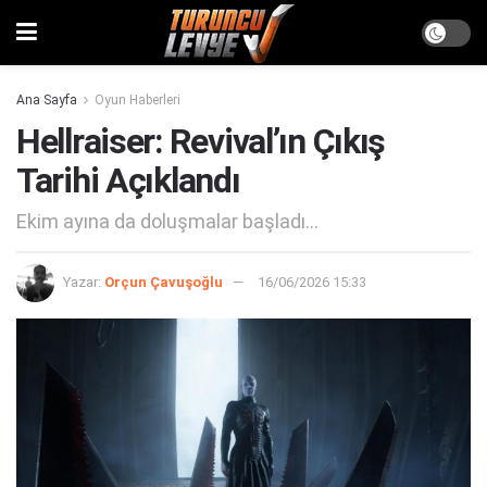
Ana Sayfa
Oyun Haberleri
Hellraiser: Revival’ın Çıkış
Tarihi Açıklandı
Ekim ayına da doluşmalar başladı...
Yazar:
Orçun Çavuşoğlu
16/06/2026 15:33