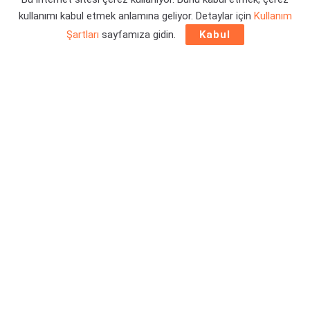
Yazar:
Orçun Çavuşoğlu
16/06/2026 14:31
kullanımı kabul etmek anlamına geliyor. Detaylar için
Kullanım
Şartları
sayfamıza gidin.
Kabul
TBH: Task Bar Hero
, son dönemde oyuncuların hayli
cezbeden ve bağlamda da hatırı sayılır eş zamanlı oyuncu
sayısına ulaşan bir oyun oldu. Detaylar haberimizde sizi
bekliyor.