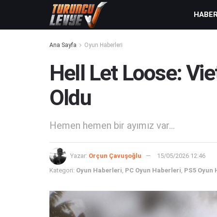
HABE
Ana Sayfa
Oyun Haberleri
Hell Let Loose: Vie
Oldu
Hemen hemen bir ayımız var...
Yazar:
Orçun Çavuşoğlu
15/05/2026 12:46
Kategori:
Oyun Haberleri
,
PC Oyun Haberleri
,
PS5 Oyun 