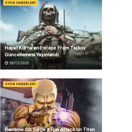
OYUN HABERLERI
Hayat Kurtaran Escape From Tarkov
Güncellemesi Yayınlandı
26/12/2025
OYUN HABERLERI
Rainbow Six Siege X İçin Attack on Titan