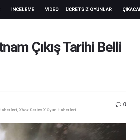
R
İNCELEME
VIDEO
ÜCRETSIZ OYUNLAR
ÇIKACA
tnam Çıkış Tarihi Belli
0
Haberleri
,
Xbox Series X Oyun Haberleri