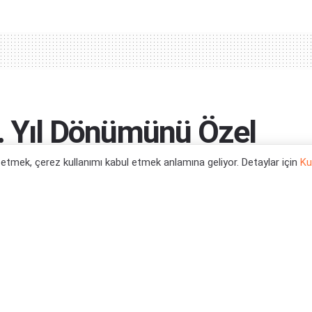
9. Yıl Dönümünü Özel
uyor
l etmek, çerez kullanımı kabul etmek anlamına geliyor. Detaylar için
Ku
0
tegori:
Mobil Oyun Haberleri
,
Oyun Haberleri