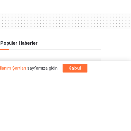
Popüler Haberler
OYUN HABERLERI
llanım Şartları
sayfamıza gidin.
Kabul
Epic Games Store Yılbaşı Ücretsiz Oyun
Programı 2025: 26 Aralık
26/12/2025