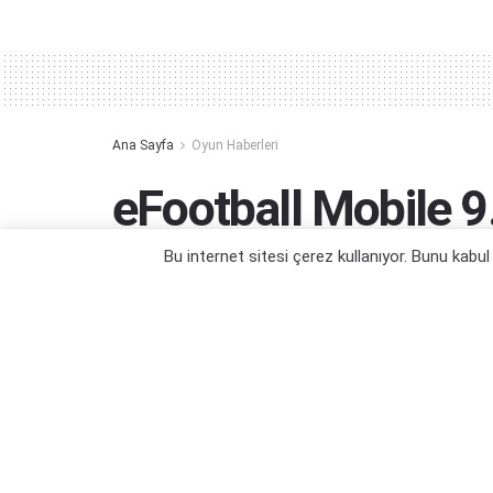
Alternative:
Ana Sayfa
Oyun Haberleri
eFootball Mobile 
Kampanya ile Kutl
Bu internet sitesi çerez kullanıyor. Bunu kabu
Efsane oyuncuları kadroya alma fırsatı...
Yazar:
Orçun Çavuşoğlu
15/05/2026 12:20
Ka