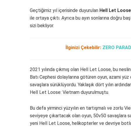
Geçtiğimiz yıl içerisinde duyurulan
Hell Let Loos
ile ortaya çıktı. Ayrıca bu ayın sonlarına doğru ba
sizi bekliyor.
İlginizi Çekebilir:
ZERO PARADE
2021 yılında çıkmış olan Hell Let Loose, bu neslin e
Batı Cephesi dolaylarına götüren oyun, azami yüz oy
savaşlara sürüklüyordu. Yaklaşık dört yılın ardın
Hell Let Loose: Vietnam duyurulmuştu.
Bu defa yirminci yüzyılın en tartışmalı ve zorlu Vi
seviyeye çıkartacak olan oyun, 50v50 savaşlara sah
yeni Hell Let Loose, helikopterler ve devriye botla