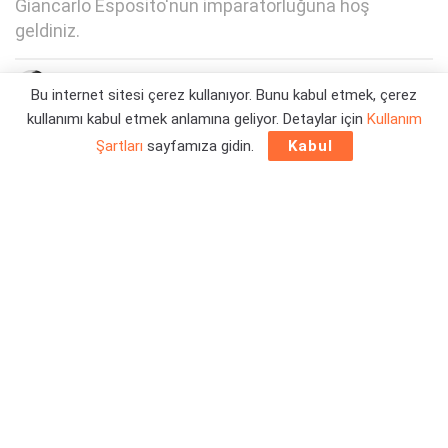
Giancarlo Esposito'nun imparatorluğuna hoş
geldiniz.
Yazar:
Orçun Çavuşoğlu
01/06/2021 15:30
Bu internet sitesi çerez kullanıyor. Bunu kabul etmek, çerez
kullanımı kabul etmek anlamına geliyor. Detaylar için
Kullanım
Şartları
sayfamıza gidin.
Kabul
Korona sebebiyle Ubisoft, gelecek oyunları belirsiz tarihe