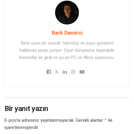
Berk Demirci
Berk uzun bir süredir teknoloji ve oyun gündemi
hakkında yazıp çiziyor. Oyun dünyasına taşınabilir
konsollar ile girdi ve şu an PC ve Xbox oyuncusu.
Bir yanıt yazın
*
E-posta adresiniz yayınlanmayacak.
Gerekli alanlar
ile
işaretlenmişlerdir