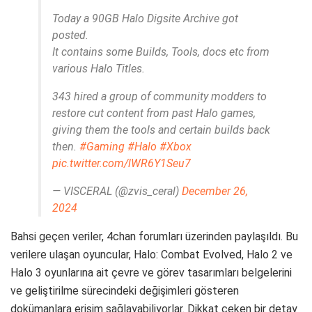
Today a 90GB Halo Digsite Archive got
posted.
It contains some Builds, Tools, docs etc from
various Halo Titles.
343 hired a group of community modders to
restore cut content from past Halo games,
giving them the tools and certain builds back
then.
#Gaming
#Halo
#Xbox
pic.twitter.com/lWR6Y1Seu7
— VISCERAL (@zvis_ceral)
December 26,
2024
Bahsi geçen veriler, 4chan forumları üzerinden paylaşıldı. Bu
verilere ulaşan oyuncular, Halo: Combat Evolved, Halo 2 ve
Halo 3 oyunlarına ait çevre ve görev tasarımları belgelerini
ve geliştirilme sürecindeki değişimleri gösteren
dokümanlara erişim sağlayabiliyorlar. Dikkat çeken bir detay