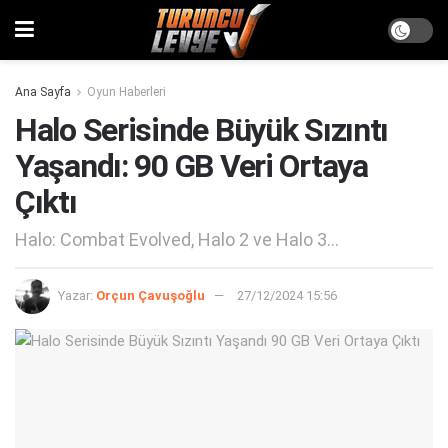
Ana Sayfa
Oyun Haberleri
Halo Serisinde Büyük Sızıntı
Yaşandı: 90 GB Veri Ortaya
Çıktı
Halo: Combat Evolved, Halo 2 ve Halo 3...
Yazar:
Orçun Çavuşoğlu
27/12/2024 15:56