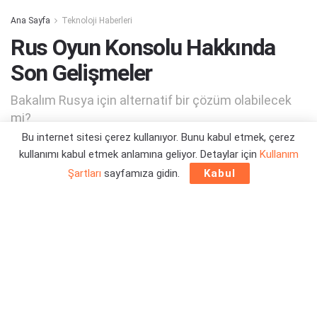
Ana Sayfa
Teknoloji Haberleri
Rus Oyun Konsolu Hakkında
Son Gelişmeler
Bakalım Rusya için alternatif bir çözüm olabilecek
mi?
Bu internet sitesi çerez kullanıyor. Bunu kabul etmek, çerez
kullanımı kabul etmek anlamına geliyor. Detaylar için
Kullanım
Yazar:
Orçun Çavuşoğlu
27/12/2024 12:39
Şartları
sayfamıza gidin.
Kabul