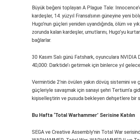
Büyük beğeni toplayan A Plague Tale: Innocence’
kardeşler, 14. yüzyıl Fransa’sının güneyine yeni bö
Hugo’nun güçleri yeniden uyandığında, ölüm ve yıkı
zorunda kalan kardeşler, umutlarını, Hugo’yu kurta
bağlarlar.
30 Kasım Salı günü Fatshark, oyunculara NVIDIA 
40,000: Darktide’ı getirmek için binlerce yıl gelece
Vermintide 2’nin övülen yakın dövüş sistemini ve 
güçleriyle savaşmak için sanayi şehri Tertium’a gidi
kişiselleştirin ve pusuda bekleyen dehşetlere bir so
Bu Hafta ‘Total Warhammer’ Serisine Katılın
SEGA ve Creative Assembly’nin Total War serisind