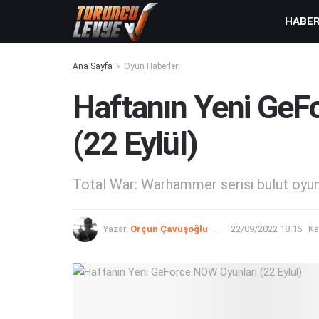
HABE
Ana Sayfa
Oyun Haberleri
Haftanın Yeni GeF
(22 Eylül)
Total War: Warhammer serisi bulut oyun
Yazar:
Orçun Çavuşoğlu
22/09/2022 18:16
Ka