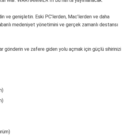
 War: WARHAMMER III bu hafta yayınlanacak.
in ve genişletin. Eski PC’lerden, Mac’lerden ve daha
tabanlı medeniyet yönetimini ve gerçek zamanlı destansı
ar gönderin ve zafere giden yolu açmak için güçlü sihirinizi
m)
m)
ürüm)