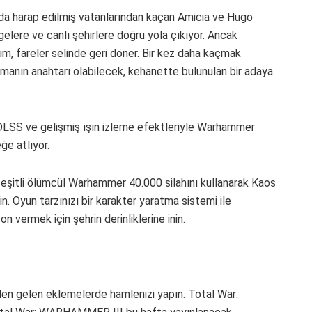
da harap edilmiş vatanlarından kaçan Amicia ve Hugo
lgelere ve canlı şehirlere doğru yola çıkıyor. Ancak
m, fareler selinde geri döner. Bir kez daha kaçmak
rmanın anahtarı olabilecek, kehanette bulunulan bir adaya
DLSS ve gelişmiş ışın izleme efektleriyle Warhammer
ğe atlıyor.
çeşitli ölümcül Warhammer 40.000 silahını kullanarak Kaos
n. Oyun tarzınızı bir karakter yaratma sistemi ile
n vermek için şehrin derinliklerine inin.
en gelen eklemelerde hamlenizi yapın. Total War: