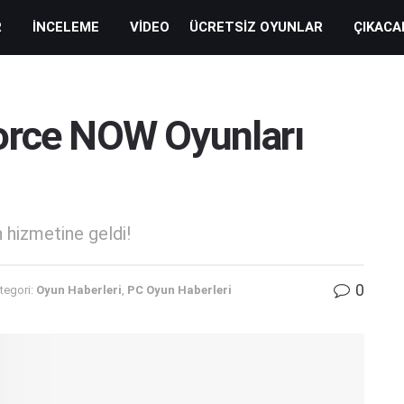
R
İNCELEME
VIDEO
ÜCRETSIZ OYUNLAR
ÇIKACA
orce NOW Oyunları
 hizmetine geldi!
0
tegori:
Oyun Haberleri
,
PC Oyun Haberleri