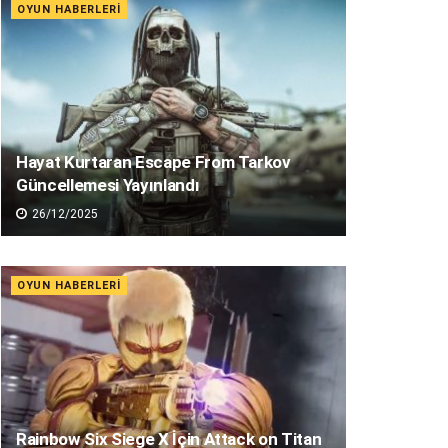
OYUN HABERLERI
Hayat Kurtaran Escape From Tarkov
Güncellemesi Yayınlandı
26/12/2025
OYUN HABERLERI
Rainbow Six Siege X İçin Attack on Titan