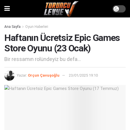
Ana Sayfa
Oyun Haberleri
Haftanın Ücretsiz Epic Games
Store Oyunu (23 Ocak)
Bir ressamın rolündeyiz bu defa...
Yazar:
Orçun Çavuşoğlu
23/01/2025 19:10