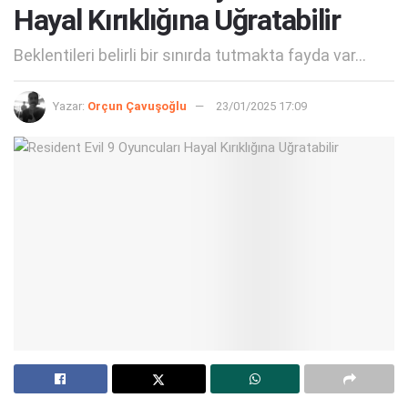
Hayal Kırıklığına Uğratabilir
Beklentileri belirli bir sınırda tutmakta fayda var...
Yazar:
Orçun Çavuşoğlu
23/01/2025 17:09