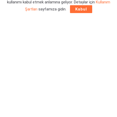
kullanımı kabul etmek anlamına geliyor. Detaylar için
Kullanım
Şartları
sayfamıza gidin.
Kabul
NetEase tarafından Marvel Rivals için tanıtımlar tam gaz
devam ediliyor. Yakın bir zaman önce masaya yatırılan içerik
yol haritasının ardından,
yeni Marvel Rivals karakteri
Hawkeye
da tanıtıldı. İşte detaylar…