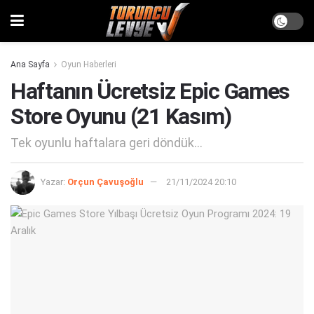
Ana Sayfa
Oyun Haberleri
Haftanın Ücretsiz Epic Games
Store Oyunu (21 Kasım)
Tek oyunlu haftalara geri döndük...
Yazar:
Orçun Çavuşoğlu
21/11/2024 20:10