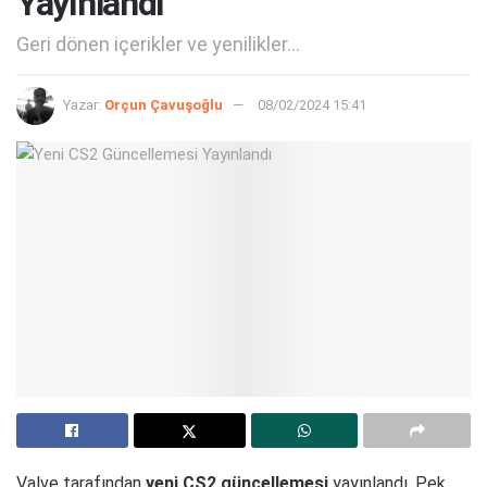
Yayınlandı
Geri dönen içerikler ve yenilikler...
Yazar:
Orçun Çavuşoğlu
08/02/2024 15:41
Valve tarafından
yeni CS2 güncellemesi
yayınlandı. Pek