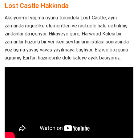
Lost Castle Hakkında
Aksiyon-rol yapma oyunu türündeki Lost Castle, aynı
zamanda roguelike elementleri ve rastgele hale getirilmiş
zindanlar da içeriyor. Hikayeye göre, Harwood Kalesi bir
zamanlar huzurlu bir yer iken şeytanların istilası sonrasında
yozlaşma yavaş yavaş yayılmaya başlıyor. Biz ise bozguna
uğramış Earl’ün hazinesi ile dolu kaleye ayak basıyoruz.