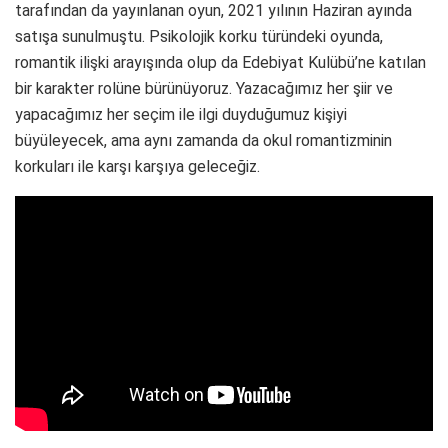
tarafından da yayınlanan oyun, 2021 yılının Haziran ayında
satışa sunulmuştu. Psikolojik korku türündeki oyunda,
romantik ilişki arayışında olup da Edebiyat Kulübü’ne katılan
bir karakter rolüne bürünüyoruz. Yazacağımız her şiir ve
yapacağımız her seçim ile ilgi duyduğumuz kişiyi
büyüleyecek, ama aynı zamanda da okul romantizminin
korkuları ile karşı karşıya geleceğiz.