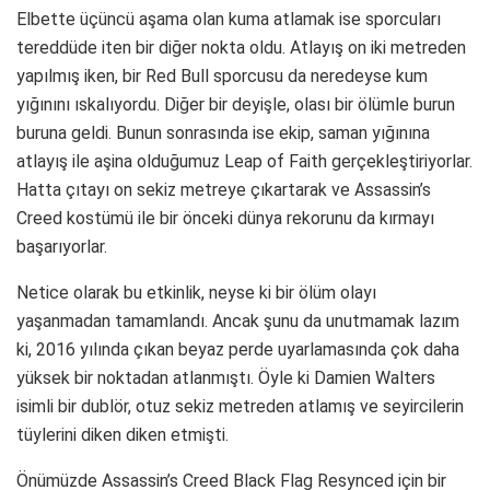
Elbette üçüncü aşama olan kuma atlamak ise sporcuları
tereddüde iten bir diğer nokta oldu. Atlayış on iki metreden
yapılmış iken, bir Red Bull sporcusu da neredeyse kum
yığınını ıskalıyordu. Diğer bir deyişle, olası bir ölümle burun
buruna geldi. Bunun sonrasında ise ekip, saman yığınına
atlayış ile aşina olduğumuz Leap of Faith gerçekleştiriyorlar.
Hatta çıtayı on sekiz metreye çıkartarak ve Assassin’s
Creed kostümü ile bir önceki dünya rekorunu da kırmayı
başarıyorlar.
Netice olarak bu etkinlik, neyse ki bir ölüm olayı
yaşanmadan tamamlandı. Ancak şunu da unutmamak lazım
ki, 2016 yılında çıkan beyaz perde uyarlamasında çok daha
yüksek bir noktadan atlanmıştı. Öyle ki Damien Walters
isimli bir dublör, otuz sekiz metreden atlamış ve seyircilerin
tüylerini diken diken etmişti.
Önümüzde Assassin’s Creed Black Flag Resynced için bir