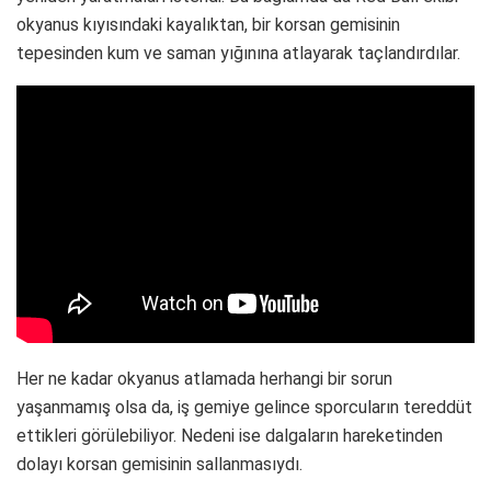
okyanus kıyısındaki kayalıktan, bir korsan gemisinin
tepesinden kum ve saman yığınına atlayarak taçlandırdılar.
Her ne kadar okyanus atlamada herhangi bir sorun
yaşanmamış olsa da, iş gemiye gelince sporcuların tereddüt
ettikleri görülebiliyor. Nedeni ise dalgaların hareketinden
dolayı korsan gemisinin sallanmasıydı.