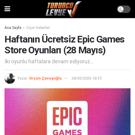
Ana Sayfa
Oyun Haberleri
Haftanın Ücretsiz Epic Games
Store Oyunları (28 Mayıs)
İki oyunlu haftalara devam ediyoruz...
Yazar:
Orçun Çavuşoğlu
28/05/2026 18:35