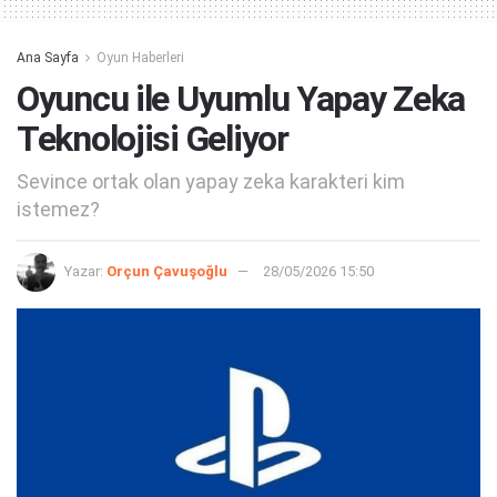
Ana Sayfa
Oyun Haberleri
Oyuncu ile Uyumlu Yapay Zeka
Teknolojisi Geliyor
Sevince ortak olan yapay zeka karakteri kim
istemez?
Yazar:
Orçun Çavuşoğlu
28/05/2026 15:50