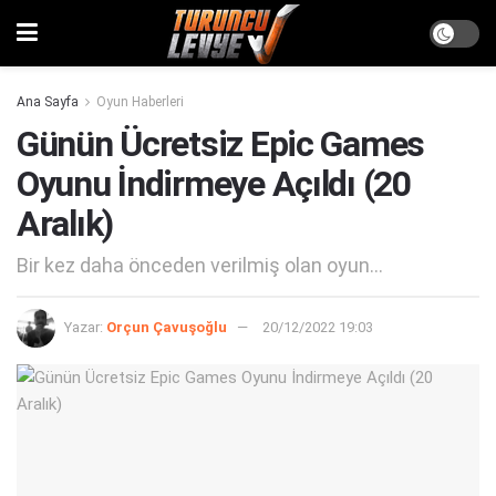
Ana Sayfa
Oyun Haberleri
Günün Ücretsiz Epic Games
Oyunu İndirmeye Açıldı (20
Aralık)
Bir kez daha önceden verilmiş olan oyun...
Yazar:
Orçun Çavuşoğlu
20/12/2022 19:03