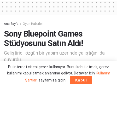
Ana Sayfa
Oyun Haberleri
Sony Bluepoint Games
Stüdyosunu Satın Aldı!
Geliştirici, özgün bir yapım üzerinde çalıştığını da
duyurdu.
Bu internet sitesi çerez kullanıyor. Bunu kabul etmek, çerez
kullanımı kabul etmek anlamına geliyor. Detaylar için
Kullanım
Yazar:
Orçun Çavuşoğlu
30/09/2021 18:53
Şartları
sayfamıza gidin.
Kabul