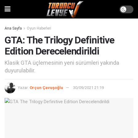
Ana Sayfa
Oyun Haberleri
GTA: The Trilogy Definitive
Edition Derecelendirildi
Klasik GTA üçlemesinin yeni sürümleri yakında
duyurulabilir.
Yazar:
Orçun Çavuşoğlu
30/09/2021 21:19