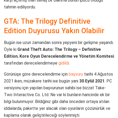
karşı açılmış olan savaş bir bakıma bunun ipucu olduğu
tahmin ediliyordu.
GTA: The Trilogy Definitive
Edition Duyurusu Yakın Olabilir
Bugün ise uzun zamandan sonra yepyeni bir gelişme yaşandı.
Öyle ki
Grand Theft Auto: The Trilogy – Definitive
Edition
,
Kore Oyun Derecelendirme ve Yönetim Komitesi
tarafından derecelendirmeye
gidildi
.
Görünüşe göre derecelendirme için
başvuru
tarihi 4 Ağustos
2021 iken, müzakere tarihi ise bugün yani
30 Eylül 2021
. PC
versiyonu için yapılan başvurunun sahibi ise bizzat Take-
Two Interactive Co. Ltd. Ne var ki bunların haricinde ek bir
bilgi bulunmuyor. Bildiğiniz gibi daha önceden ortaya atılan
iddialarda, pakette yer alacak olan oyunların çözünürlük ve
kaplama olarak geliştirileceği söylenmişti.