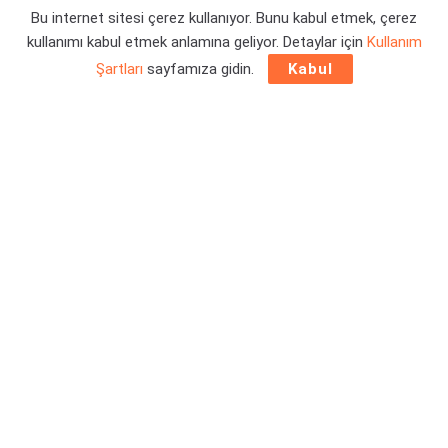
Bu internet sitesi çerez kullanıyor. Bunu kabul etmek, çerez
Yazar:
Orçun Çavuşoğlu
27/01/2023 20:47
kullanımı kabul etmek anlamına geliyor. Detaylar için
Kullanım
Şartları
sayfamıza gidin.
Kabul
2020 yılı içerisinde PC, PlayStation 4 ve Xbox One için
satışa sunulmuş olan Marvel’s Avengers, çok geçmeden
PlayStation 5 ve Xbox Series versiyonlarına da kavuşmuştu.
Halihazırda da Game Pass servisinde de bulunan oyun, genel