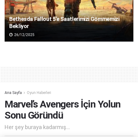
Bethesda Fallout 5’e Saatlerimizi Gömmemizi
Bekliyor
26/12/2025
Ana Sayfa
Oyun Haberleri
Marvel’s Avengers İçin Yolun
Sonu Göründü
Her şey buraya kadarmış...