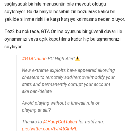
sağlayacak bir hile menüsünün bile mevcut olduğu
söyleniyor. Bu da haliyle hesabınızın bozularak kalıcı bir
şekilde silinme riski ile karşı karşıya kalmasına neden oluyor.
Tez2 bu noktada, GTA Online oyununu bir güvenli duvarı ile
oynamanızı veya açık kapatılana kadar hiç bulaşmamanızı
söylüyor.
#GTAOnline
PC High Alert
New extreme exploits have appeared allowing
cheaters to remotely add/remove/modify your
stats and permanently corrupt your account
aka ban/delete.
Avoid playing without a firewall rule or
playing at all!?
Thanks to
@HarryGotTaken
for notifying.
pic.twitter.com/tyh4tCInML