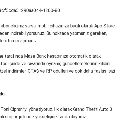
boneliğiniz varsa, mobil cihazınıza bağlı olarak App Store
den indirebiliyorsunuz. Bu noktada yapmanız gereken,
ile oturum açmanız.
ine tarafında Maze Bank hesabınıza otomatik olarak
os içinde ve civarında oynanış güncellemelerinin kilidini
özel indirimler, GTA$ ve RP ödülleri ve çok daha fazlası sizi
nda
Toni Ciprani’yi yönetiyoruz. İlk olarak Grand Theft Auto 3
li suç örgütünde yükselişine tanık oluyoruz.