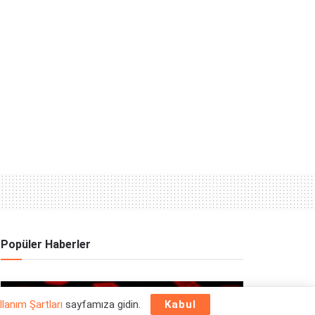
Popüler Haberler
OYUN HABERLERI
llanım Şartları
sayfamıza gidin.
Kabul