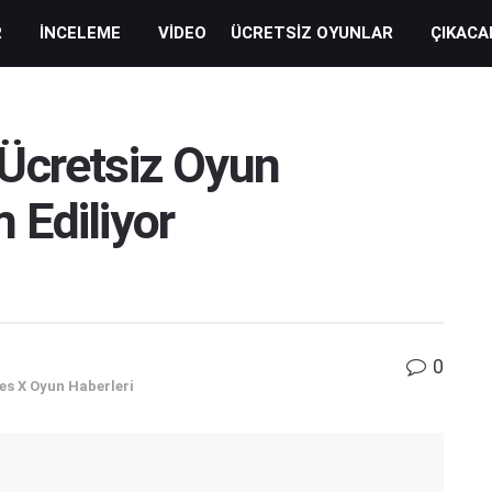
R
İNCELEME
VIDEO
ÜCRETSIZ OYUNLAR
ÇIKACA
Ücretsiz Oyun
 Ediliyor
0
es X Oyun Haberleri