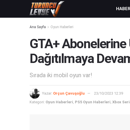
HABE
Ana Sayfa
Oyun Haberleri
GTA+ Abonelerine 
Dağıtılmaya Devam
Sırada iki mobil oyun var!
Yazar:
Orçun Çavuşoğlu
23/10/2023 12:39
Kategori:
Oyun Haberleri
,
PS5 Oyun Haberleri
,
Xbox Seri