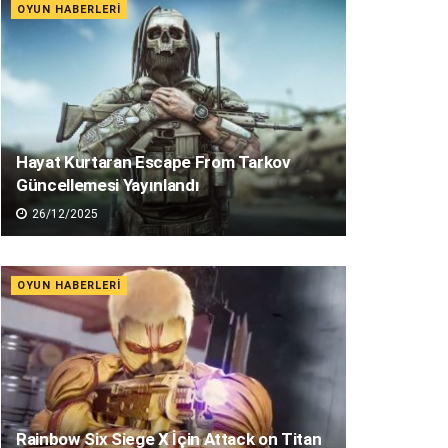
OYUN HABERLERI
Hayat Kurtaran Escape From Tarkov
Güncellemesi Yayınlandı
26/12/2025
OYUN HABERLERI
Rainbow Six Siege X İçin Attack on Titan