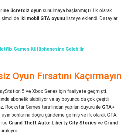
rine ücretsiz oyun
sunulmaya başlanmıştı. İlk olarak
, şimdi de
iki mobil GTA oyunu
listeye eklendi. Detaylar
etflix Games Kütüphanesine Gelebilir
iz Oyun Fırsatını Kaçırmayın
yStation 5 ve Xbox Series için faaliyete geçmişti.
nda abonelik alabiliyor ve ay boyunca da çok çeşitli
nuz. Rockstar Games tarafından yapılan duyuru ile
GTA+
 ayın sonlarına doğru gündeme gelmiş ve ilk olarak GTA:
i ise
Grand Theft Auto: Liberty City Stories
ve
Grand
uruluyor.