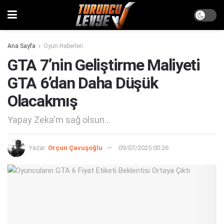
Ana Sayfa
Oyun Haberleri
GTA 7’nin Geliştirme Maliyeti
GTA 6’dan Daha Düşük
Olacakmış
Yapay Zeka'm sağ olsun...
Yazar:
Orçun Çavuşoğlu
09/07/2025 00:26