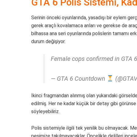
GTA 6 Polis Sistemi, Kad
Serinin önceki oyunlarında, yasadışı bir eylem ge
gerek araçlı kovalamaca anları ve gerekse de ara
bilhassa ana seri oyunlarında polislerin tamamı er
durum değişiyor.
Female cops confirmed in GTA 
— GTA 6 Countdown
(@GTAV
İkinci fragmandan alınmış olan yukarıdaki görseld
edilmiş. Her ne kadar küçük bir detay gibi görünse
söyleyebiliriz.
Polis sistemiyle ilgili tek yenilik bu olmayacak. Me
peşimize takılmayacaklar. Öncelikle delilleri incel