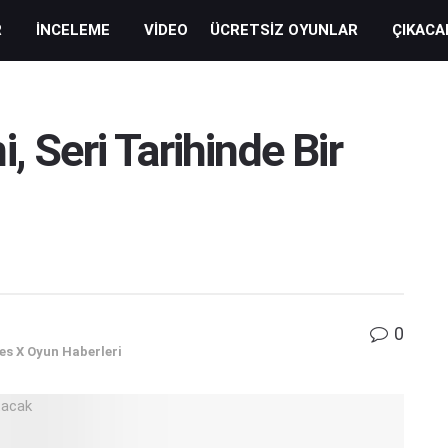
R
İNCELEME
VIDEO
ÜCRETSIZ OYUNLAR
ÇIKACA
, Seri Tarihinde Bir
0
es X Oyun Haberleri