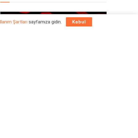
OYUN HABERLERI
llanım Şartları
sayfamıza gidin.
Kabul
Epic Games Store Yılbaşı Ücretsiz Oyun
Programı 2025: 26 Aralık
26/12/2025
OYUN HABERLERI