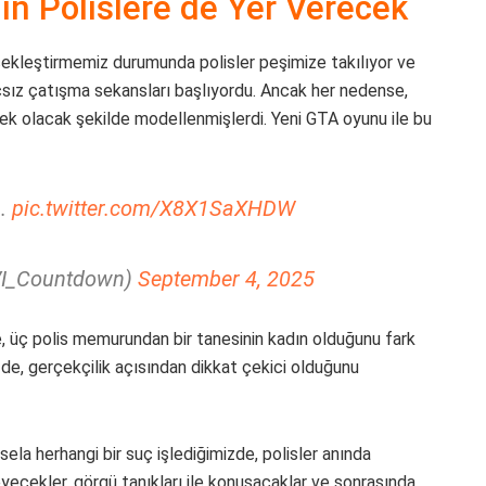
ın Polislere de Yer Verecek
rçekleştirmemiz durumunda polisler peşimize takılıyor ve
çsız çatışma sekansları başlıyordu. Ancak her nedense,
kek olacak şekilde modellenmişlerdi. Yeni GTA oyunu ile bu
6.
pic.twitter.com/X8X1SaXHDW
I_Countdown)
September 4, 2025
e, üç polis memurundan bir tanesinin kadın olduğunu fark
 de, gerçekçilik açısından dikkat çekici olduğunu
sela herhangi bir suç işlediğimizde, polisler anında
eyecekler, görgü tanıkları ile konuşacaklar ve sonrasında