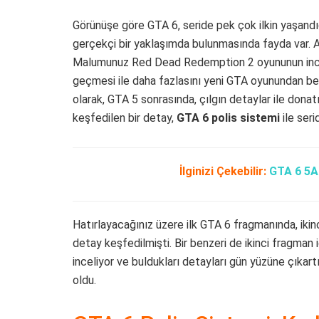
Görünüşe göre GTA 6, seride pek çok ilkin yaşandı
gerçekçi bir yaklaşımda bulunmasında fayda var. As
Malumunuz Red Dead Redemption 2 oyununun ince
geçmesi ile daha fazlasını yeni GTA oyunundan bekl
olarak, GTA 5 sonrasında, çılgın detaylar ile donat
keşfedilen bir detay,
GTA 6 polis sistemi
ile seri
İlginizi Çekebilir:
GTA 6 5A 
Hatırlayacağınız üzere ilk GTA 6 fragmanında, iki
detay keşfedilmişti. Bir benzeri de ikinci fragman 
inceliyor ve buldukları detayları gün yüzüne çıkartıyo
oldu.