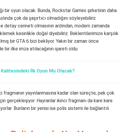
ğı bir oyun olacak. Bunda, Rockstar Games şirketinin daha
lında çok da şaşırtıcı olmadığını söyleyebiliriz.
 detay cenneti olmasının ardından, modern zamanda
emek kesinlikle doğal diyebiliriz. Beklentilerimize karşılık
ılmış bir GTA 6 bizi bekliyor. Yakın bir zaman önce
de bir ilke imza atılacağının işareti oldu.
Kalitesindeki İlk Oyun Mu Olacak?
nci fragmanın yayınlanmasına kadar olan süreçte, pek çok
için gerçekleşiyor. Hayranlar ikinci fragmanı da kare kare
rlar. Bunların bir yenisi ise polis sistemi ile bağlantılı