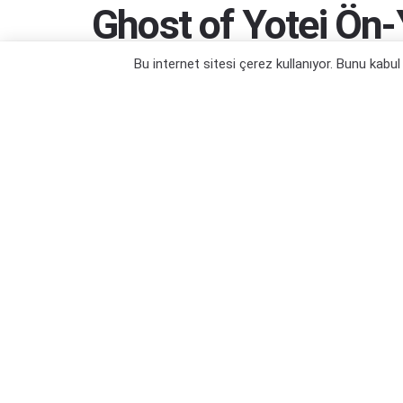
Ghost of Yotei Ön-
Sızdırıldı
Bu internet sitesi çerez kullanıyor. Bunu kabu
Bir hafta önceden yükleyebileceğiz...
Yazar:
Orçun Çavuşoğlu
06/09/2025 10:28
Ka