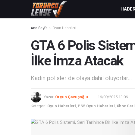
HABE
Ana Sayfa
Oyun Haberleri
GTA 6 Polis Sistemi
İlke İmza Atacak
Kadın polisler de olaya dahil oluyorlar...
Yazar:
Orçun Çavuşoğlu
16/09/2025 13:06
Kategori:
Oyun Haberleri
,
PS5 Oyun Haberleri
,
Xbox Seri