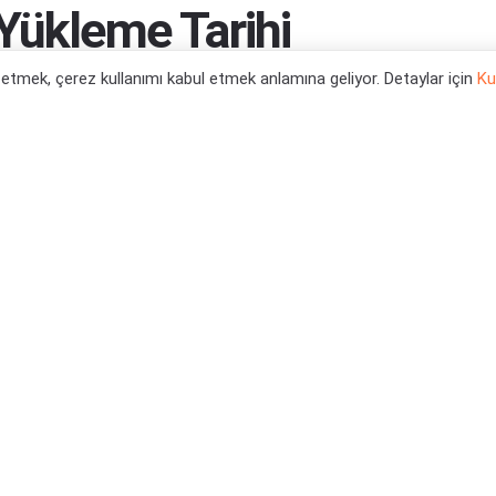
Yükleme Tarihi
l etmek, çerez kullanımı kabul etmek anlamına geliyor. Detaylar için
Ku
0
tegori:
Oyun Haberleri
,
PS5 Oyun Haberleri