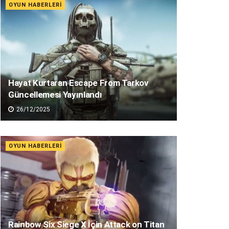
OYUN HABERLERI
Hayat Kurtaran Escape From Tarkov
Güncellemesi Yayınlandı
26/12/2025
OYUN HABERLERI
Rainbow Six Siege X İçin Attack on Titan