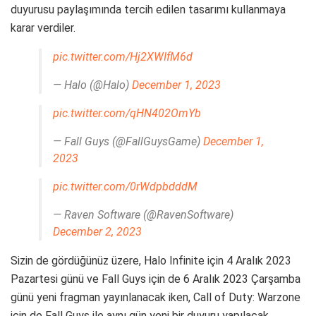
duyurusu paylaşımında tercih edilen tasarımı kullanmaya
karar verdiler.
pic.twitter.com/Hj2XWIfM6d
— Halo (@Halo)
December 1, 2023
pic.twitter.com/qHN402OmYb
— Fall Guys (@FallGuysGame)
December 1,
2023
pic.twitter.com/0rWdpbdddM
— Raven Software (@RavenSoftware)
December 2, 2023
Sizin de gördüğünüz üzere, Halo Infinite için 4 Aralık 2023
Pazartesi günü ve Fall Guys için de 6 Aralık 2023 Çarşamba
günü yeni fragman yayınlanacak iken, Call of Duty: Warzone
için de Fall Guys ile aynı gün yeni bir duyuru yapılacak.