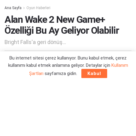
Ana Sayfa
Oyun Haberleri
Alan Wake 2 New Game+
Özelliği Bu Ay Geliyor Olabilir
Bright Falls'a geri dönüş...
Bu internet sitesi çerez kullanıyor. Bunu kabul etmek, çerez
Yazar:
Orçun Çavuşoğlu
02/12/2023 16:20
kullanımı kabul etmek anlamına geliyor. Detaylar için
Kullanım
Şartları
sayfamıza gidin.
Kabul