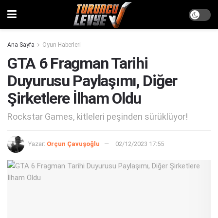
Ana Sayfa
Oyun Haberleri
GTA 6 Fragman Tarihi
Duyurusu Paylaşımı, Diğer
Şirketlere İlham Oldu
Rockstar Games, kitleleri peşinden sürüklüyor!
Yazar:
Orçun Çavuşoğlu
02/12/2023 17:55